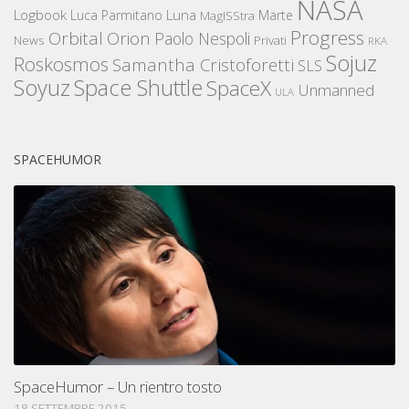
NASA
Logbook
Luna
Luca Parmitano
Marte
MagISStra
Progress
Orbital
Orion
Paolo Nespoli
News
Privati
RKA
Sojuz
Roskosmos
Samantha Cristoforetti
SLS
Space Shuttle
Soyuz
SpaceX
Unmanned
ULA
SPACEHUMOR
SpaceHumor – Un rientro tosto
18 SETTEMBRE 2015