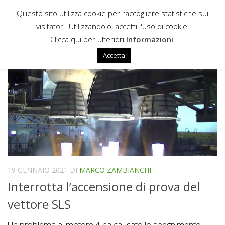
Questo sito utilizza cookie per raccogliere statistiche sui
Sotto il contenuto
visitatori. Utilizzandolo, accetti l'uso di cookie.
SSME
Clicca qui per ulteriori
Informazioni
.
Accetta
19 GENNAIO 2021
DI
MARCO ZAMBIANCHI
Interrotta l’accensione di prova del
vettore SLS
Un problema al motore 4 ha causato lo spegnimento