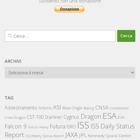
Sostienici con una donazione
Ricerca
per:
ARCHIVI
Archivi
TAG
ASI
CNSA
Addestramento
Artemis
Blue Origin
Boeing
Constellation
ESA
Dragon
Cygnus
CST-100 Starliner
EVA
Crew Dragon
ISS
ISS Daily Status
Falcon 9
Futura
ISRO
Falcon Heavy
Report
JAXA
JPL
Kennedy Space Center
ISS Weekly Status Report