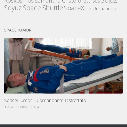
Roskosmos
Samantha Cristoforetti
SLS
Space Shuttle
Soyuz
SpaceX
Unmanned
ULA
SPACEHUMOR
SpaceHumor – Comandante Bistrattato
19 SETTEMBRE 2014