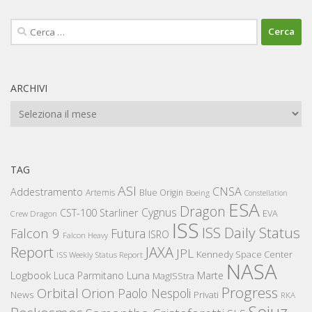
Ricerca
per:
ARCHIVI
Archivi
TAG
ASI
CNSA
Addestramento
Artemis
Blue Origin
Boeing
Constellation
ESA
Dragon
Cygnus
CST-100 Starliner
EVA
Crew Dragon
ISS
ISS Daily Status
Falcon 9
Futura
ISRO
Falcon Heavy
Report
JAXA
JPL
Kennedy Space Center
ISS Weekly Status Report
NASA
Logbook
Luna
Luca Parmitano
Marte
MagISStra
Progress
Orbital
Orion
Paolo Nespoli
News
Privati
RKA
Sojuz