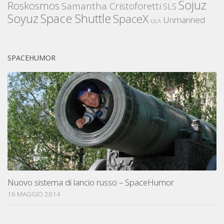
Sojuz
Roskosmos
Samantha Cristoforetti
SLS
Space Shuttle
Soyuz
SpaceX
Unmanned
ULA
SPACEHUMOR
Nuovo sistema di lancio russo – SpaceHumor
16 MAGGIO 2014