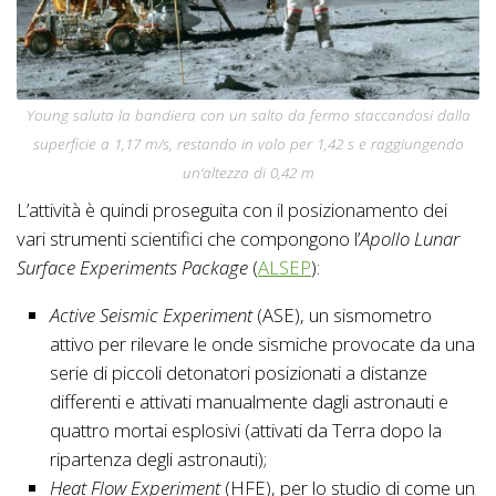
Young saluta la bandiera con un salto da fermo staccandosi dalla
superficie a 1,17 m/s, restando in volo per 1,42 s e raggiungendo
un’altezza di 0,42 m
L’attività è quindi proseguita con il posizionamento dei
vari strumenti scientifici che compongono l’
Apollo Lunar
Surface Experiments Package
(
ALSEP
):
Active Seismic Experiment
(ASE), un sismometro
attivo per rilevare le onde sismiche provocate da una
serie di piccoli detonatori posizionati a distanze
differenti e attivati manualmente dagli astronauti e
quattro mortai esplosivi (attivati da Terra dopo la
ripartenza degli astronauti);
Heat Flow Experiment
(HFE), per lo studio di come un