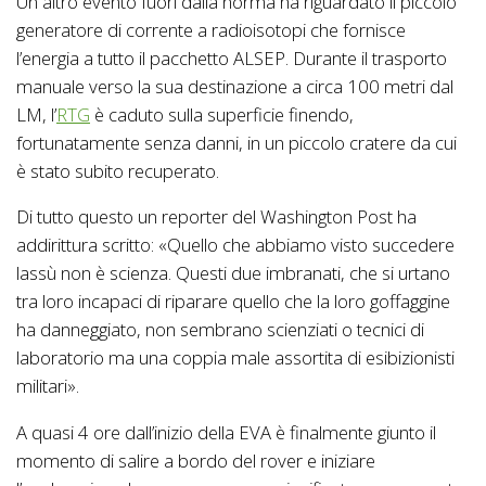
Un altro evento fuori dalla norma ha riguardato il piccolo
generatore di corrente a radioisotopi che fornisce
l’energia a tutto il pacchetto ALSEP. Durante il trasporto
manuale verso la sua destinazione a circa 100 metri dal
LM, l’
RTG
è caduto sulla superficie finendo,
fortunatamente senza danni, in un piccolo cratere da cui
è stato subito recuperato.
Di tutto questo un reporter del Washington Post ha
addirittura scritto: «Quello che abbiamo visto succedere
lassù non è scienza. Questi due imbranati, che si urtano
tra loro incapaci di riparare quello che la loro goffaggine
ha danneggiato, non sembrano scienziati o tecnici di
laboratorio ma una coppia male assortita di esibizionisti
militari».
A quasi 4 ore dall’inizio della EVA è finalmente giunto il
momento di salire a bordo del rover e iniziare