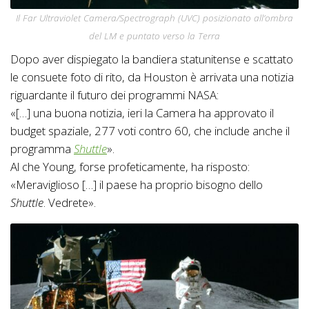
Il
Far Ultraviolet Camera/Spectrograph
(UVC) posizionato all’ombra
del LM e puntato verso la Terra
Dopo aver dispiegato la bandiera statunitense e scattato
le consuete foto di rito, da Houston è arrivata una notizia
riguardante il futuro dei programmi NASA:
«[…] una buona notizia, ieri la Camera ha approvato il
budget spaziale, 277 voti contro 60, che include anche il
programma
Shuttle
».
Al che Young, forse profeticamente, ha risposto:
«Meraviglioso […] il paese ha proprio bisogno dello
Shuttle
. Vedrete».