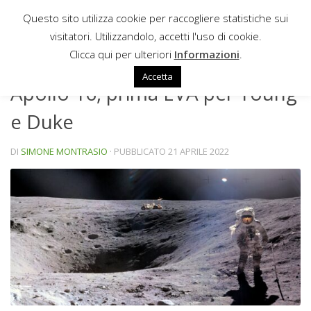
Questo sito utilizza cookie per raccogliere statistiche sui
Sotto il contenuto
visitatori. Utilizzandolo, accetti l'uso di cookie.
AMARCORD
Clicca qui per ulteriori
Informazioni
.
Accetta
Apollo 16, prima EVA per Young
e Duke
DI
SIMONE MONTRASIO
· PUBBLICATO
21 APRILE 2022