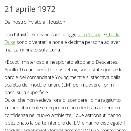
21 aprile 1972
Dal nostro inviato a Houston
Con l’attività extraveicolare di oggi,
John Young
e
Charlie
Duke
sono diventati la nona e decima persona ad aver
mai camminato sulla Luna.
«Eccoti, misterioso e inesplorato altopiano Descartes.
Apollo 16 cambierà il tuo aspetto», sono state queste le
parole del comandante Young mentre si staccava dalla
scaletta del modulo lunare (LM) per muovere i primi
passi sulla superficie.
Duke, che non vedeva l’ora di scendere, lo ha raggiunto
immediatamente e nei primi minuti dedicati al prendere
confidenza nel nuovo ambiente, i due astronauti hanno
ispezionato la parte inferiore del LM e hanno dispiegato il
Modular Equipment Storage Assembly
(MESA) contenente