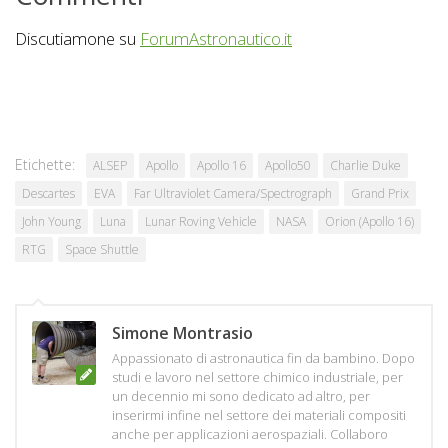
Discutiamone su
ForumAstronautico.it
Etichette:
ALSEP
Apollo
Apollo 16
Apollo50
Charlie Duke
Descartes
EVA
Far Ultraviolet Camera/Spectrograph
Grand Prix
John Young
Luna
Lunar Roving Vehicle
NASA
Orion (Apollo 16)
RTG
Space Shuttle
Simone Montrasio
Appassionato di astronautica fin da bambino. Dopo
studi e lavoro nel settore chimico industriale, per
un decennio mi sono dedicato ad altro, per
inserirmi infine nel settore dei materiali compositi
anche per applicazioni aerospaziali. Collaboro