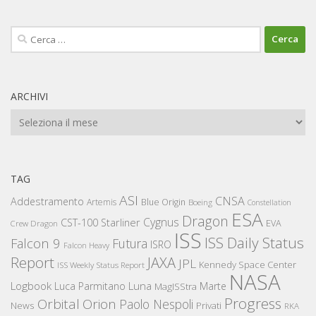
Ricerca
per:
ARCHIVI
Archivi
TAG
ASI
CNSA
Addestramento
Artemis
Blue Origin
Boeing
Constellation
ESA
Dragon
Cygnus
CST-100 Starliner
EVA
Crew Dragon
ISS
ISS Daily Status
Falcon 9
Futura
ISRO
Falcon Heavy
Report
JAXA
JPL
Kennedy Space Center
ISS Weekly Status Report
NASA
Logbook
Luna
Luca Parmitano
Marte
MagISStra
Progress
Orbital
Orion
Paolo Nespoli
News
Privati
RKA