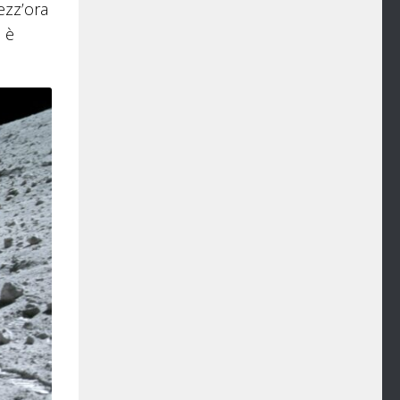
ezz’ora
 è