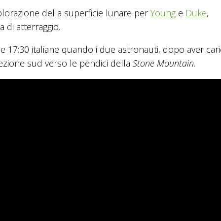
lorazione della superficie lunare per
Young
e
D
u
ke
,
 di atterraggio.
lle 17:30 italiane quando i due astronauti, dopo aver cari
ezione sud verso le pendici della
Stone Mountain
.