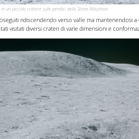
 in un piccolo cratere sulle pendici della Stone Mountain
oseguiti ridiscendendo verso valle ma mantenendosi a 
ti visitati diversi crateri di varie dimensioni e conforma