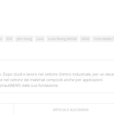
es
EVA
John Young
Luna
Lunar Roving Vehicle
NASA
Orion (Apollo 1
. Dopo studi e lavoro nel settore chimico industriale, per un dec
ne nel settore dei materiali compositi anche per applicazioni
ronautiNEWS dalla sua fondazione.
ARTICOLO SUCCESSIVO