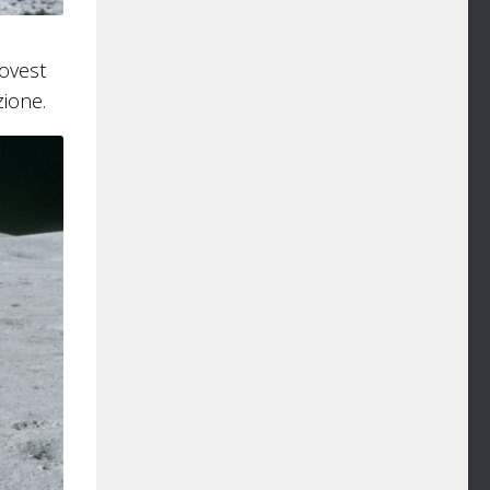
ovest
zione.