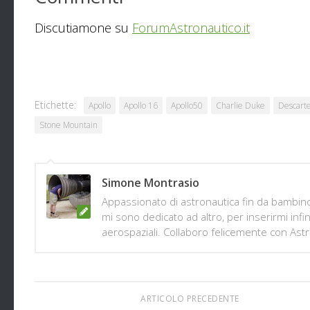
Discutiamone su
ForumAstronautico.it
Etichette:
Apollo
Apollo 16
Apollo50
Charlie Duke
Descart
Stone Mountain
Simone Montrasio
Appassionato di astronautica fin da bambino
mi sono dedicato ad altro, per inserirmi infi
aerospaziali. Collaboro felicemente con Ast
ARTICOLO PRECEDENTE