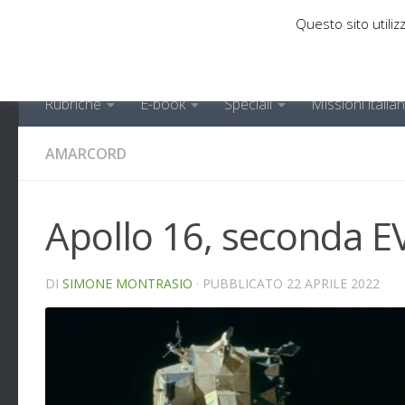
Questo sito utilizz
Sotto il contenuto
Rubriche
E-book
Speciali
Missioni italia
AMARCORD
Apollo 16, seconda E
DI
SIMONE MONTRASIO
· PUBBLICATO
22 APRILE 2022