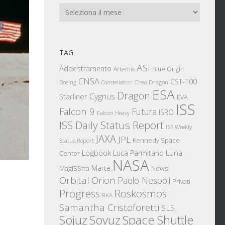
Archivi
TAG
ASI
Addestramento
Artemis
Blue Origin
CNSA
CST-100
Boeing
Crew Dragon
Constellation
ESA
Dragon
Cygnus
Starliner
EVA
ISS
Falcon 9
Futura
ISRO
Falcon Heavy
ISS Daily Status Report
ISS Weekly
JAXA
JPL
Kennedy Space
Status Report
Logbook
Luna
Luca Parmitano
Center
NASA
Marte
News
MagISStra
Orbital
Orion
Paolo Nespoli
Privati
Progress
Roskosmos
RKA
Samantha Cristoforetti
SLS
Sojuz
Space Shuttle
Soyuz