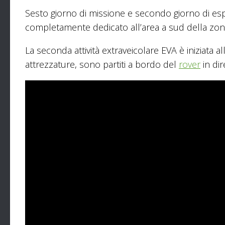
Sesto giorno di missione e secondo giorno di esp
completamente dedicato all’area a sud della zona
La seconda attività extraveicolare EVA è iniziata a
attrezzature, sono partiti a bordo del
rover
in dir