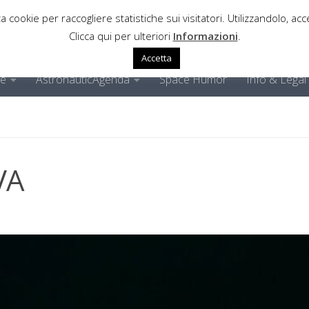
a cookie per raccogliere statistiche sui visitatori. Utilizzandolo, acce
Clicca qui per ulteriori
Informazioni
.
Accetta
ne
AstronauticAgenda
Space Humor
Info & Legal
VA