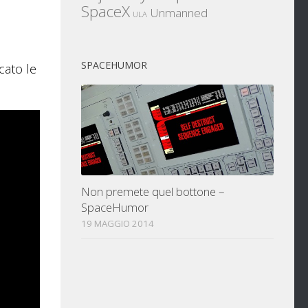
SpaceX
Unmanned
ULA
SPACEHUMOR
cato le
Non premete quel bottone –
SpaceHumor
19 MAGGIO 2014