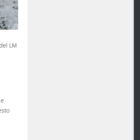
 del LM
le
uesto