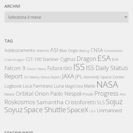
ARCHIVI
Archivi
TAG
ASI
CNSA
Addestramento
Artemis
Blue Origin
Boeing
Constellation
ESA
Dragon
Cygnus
CST-100 Starliner
EVA
Crew Dragon
ISS
ISS Daily Status
Falcon 9
Futura
ISRO
Falcon Heavy
Report
JAXA
JPL
Kennedy Space Center
ISS Weekly Status Report
NASA
Logbook
Luna
Luca Parmitano
Marte
MagISStra
Progress
Orbital
Orion
Paolo Nespoli
News
Privati
RKA
Sojuz
Roskosmos
Samantha Cristoforetti
SLS
Space Shuttle
Soyuz
SpaceX
Unmanned
ULA
SPACEHUMOR