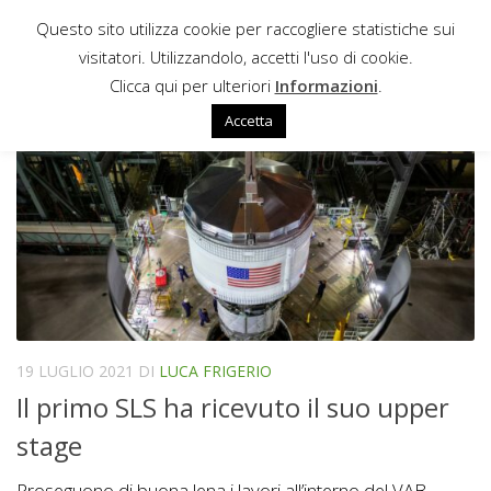
Questo sito utilizza cookie per raccogliere statistiche sui
Sotto il contenuto
visitatori. Utilizzandolo, accetti l'uso di cookie.
LAUNCH ABORT SYSTEM
Clicca qui per ulteriori
Informazioni
.
Accetta
19 LUGLIO 2021
DI
LUCA FRIGERIO
Il primo SLS ha ricevuto il suo upper
stage
Proseguono di buona lena i lavori all’interno del VAB