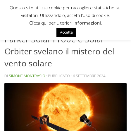
Questo sito utilizza cookie per raccogliere statistiche sui
Sotto il contenuto
visitatori. Utilizzandolo, accetti l'uso di cookie.
NEWS
Clicca qui per ulteriori
Informazioni
.
Accetta
Parker Solar Probe e Solar
Orbiter svelano il mistero del
vento solare
DI
SIMONE MONTRASIO
· PUBBLICATO
16 SETTEMBRE 2024