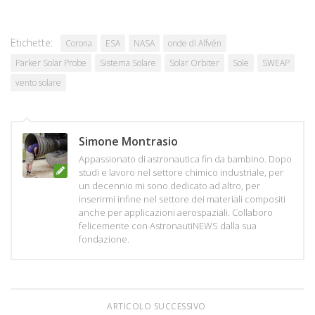
Etichette:
Corona
ESA
NASA
onde di Alfvén
Parker Solar Probe
Sistema Solare
Solar Orbiter
Sole
SWEAP
vento solare
Simone Montrasio
Appassionato di astronautica fin da bambino. Dopo
studi e lavoro nel settore chimico industriale, per
un decennio mi sono dedicato ad altro, per
inserirmi infine nel settore dei materiali compositi
anche per applicazioni aerospaziali. Collaboro
felicemente con AstronautiNEWS dalla sua
fondazione.
ARTICOLO SUCCESSIVO