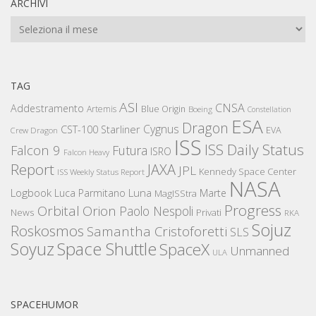
ARCHIVI
Archivi
TAG
ASI
CNSA
Addestramento
Artemis
Blue Origin
Boeing
Constellation
ESA
Dragon
Cygnus
CST-100 Starliner
EVA
Crew Dragon
ISS
ISS Daily Status
Falcon 9
Futura
ISRO
Falcon Heavy
Report
JAXA
JPL
Kennedy Space Center
ISS Weekly Status Report
NASA
Logbook
Luna
Luca Parmitano
Marte
MagISStra
Progress
Orbital
Orion
Paolo Nespoli
News
Privati
RKA
Sojuz
Roskosmos
Samantha Cristoforetti
SLS
Space Shuttle
Soyuz
SpaceX
Unmanned
ULA
SPACEHUMOR