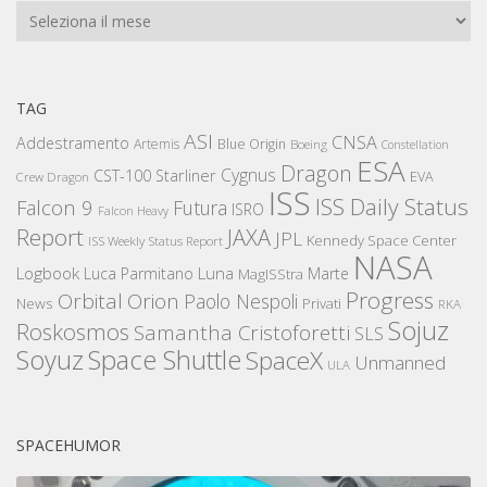
Archivi
TAG
ASI
CNSA
Addestramento
Artemis
Blue Origin
Boeing
Constellation
ESA
Dragon
Cygnus
CST-100 Starliner
EVA
Crew Dragon
ISS
ISS Daily Status
Falcon 9
Futura
ISRO
Falcon Heavy
Report
JAXA
JPL
Kennedy Space Center
ISS Weekly Status Report
NASA
Logbook
Luna
Luca Parmitano
Marte
MagISStra
Progress
Orbital
Orion
Paolo Nespoli
News
Privati
RKA
Sojuz
Roskosmos
Samantha Cristoforetti
SLS
Space Shuttle
Soyuz
SpaceX
Unmanned
ULA
SPACEHUMOR