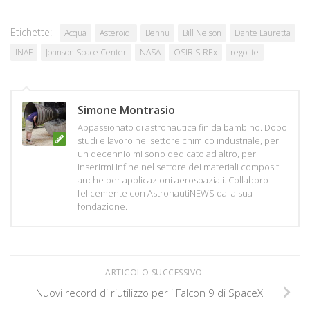
Etichette:
Acqua
Asteroidi
Bennu
Bill Nelson
Dante Lauretta
INAF
Johnson Space Center
NASA
OSIRIS-REx
regolite
Simone Montrasio
Appassionato di astronautica fin da bambino. Dopo
studi e lavoro nel settore chimico industriale, per
un decennio mi sono dedicato ad altro, per
inserirmi infine nel settore dei materiali compositi
anche per applicazioni aerospaziali. Collaboro
felicemente con AstronautiNEWS dalla sua
fondazione.
ARTICOLO SUCCESSIVO
Nuovi record di riutilizzo per i Falcon 9 di SpaceX