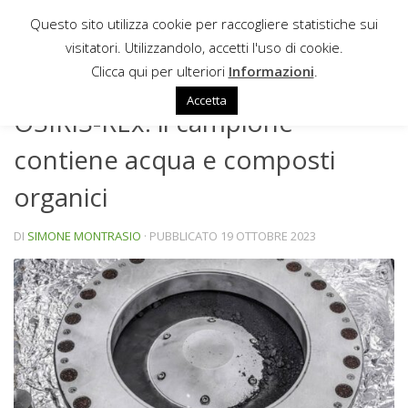
Questo sito utilizza cookie per raccogliere statistiche sui
Sotto il contenuto
visitatori. Utilizzandolo, accetti l'uso di cookie.
NEWS
Clicca qui per ulteriori
Informazioni
.
Accetta
OSIRIS-REx: il campione
contiene acqua e composti
organici
DI
SIMONE MONTRASIO
· PUBBLICATO
19 OTTOBRE 2023