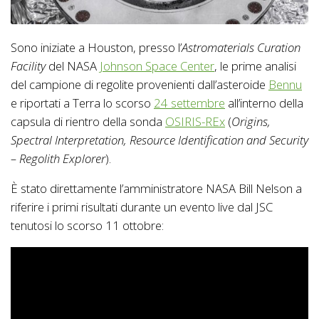
Sono iniziate a Houston, presso l’
Astromaterials Curation
Facility
del NASA
Johnson Space Center
, le prime analisi
del campione di regolite provenienti dall’asteroide
Bennu
e riportati a Terra lo scorso
24 settembre
all’interno della
capsula di rientro della sonda
OSIRIS-REx
(
Origins,
Spectral Interpretation, Resource Identification and Security
– Regolith Explorer
).
È stato direttamente l’amministratore NASA Bill Nelson a
riferire i primi risultati durante un evento live dal JSC
tenutosi lo scorso 11 ottobre: