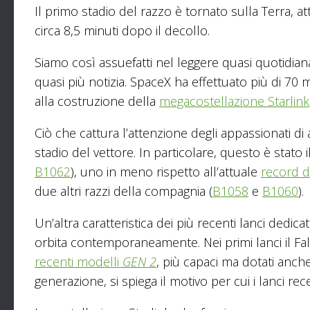
Il primo stadio del razzo è tornato sulla Terra, 
circa 8,5 minuti dopo il decollo.
Siamo così assuefatti nel leggere quasi quotidia
quasi più notizia. SpaceX ha effettuato più di 70 m
alla costruzione della
megacostellazione Starlink
Ciò che cattura l’attenzione degli appassionati di at
stadio del vettore. In particolare, questo è stato
B1062
), uno in meno rispetto all’attuale
record di
due altri razzi della compagnia (
B1058
e
B1060
).
Un’altra caratteristica dei più recenti lanci dedicati 
orbita contemporaneamente. Nei primi lanci il Fal
recenti modelli
GEN 2
, più capaci ma dotati anch
generazione, si spiega il motivo per cui i lanci rece