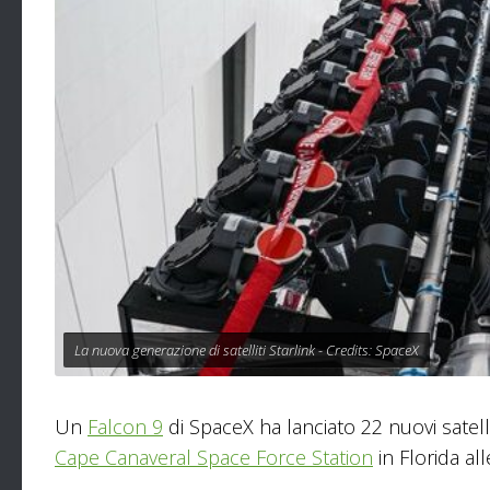
La nuova generazione di satelliti Starlink - Credits: SpaceX
Un
Falcon 9
di SpaceX ha lanciato 22 nuovi satelli
Cape Canaveral Space Force Station
in Florida al