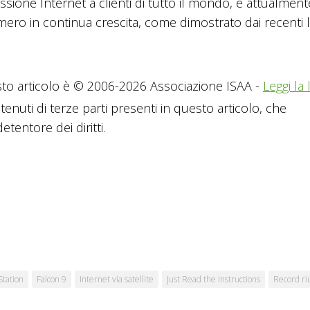
ssione Internet a clienti di tutto il mondo, è attualment
umero in continua crescita, come dimostrato dai recenti l
to articolo è © 2006-2026 Associazione ISAA -
Leggi la 
tenuti di terze parti presenti in questo articolo, che
tentore dei diritti.
Station
Falcon 9
Internet via satellite
Just Read the Instructions
Record riu