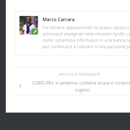
Marco Carrara
Da sempre appassionato di spazio, da piccolo
astronauti impegnati nelle missioni Apollo
come sistemista informatico in una banca rad
per continuare a coltivare la mia passione pe
ARTICOLO PRECEDENTE
OSIRIS-REx: il campione contiene acqua e compos
organici