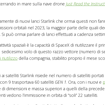
atterrando in mare sulla nave drone
Just Read the Instruc
namente di nuovi lanci Starlink che ormai questi non fa
issioni orbitali nel 2023, la maggior parte delle quali de
. Si può ormai parlare di lanci effettuati a cadenza setti
tività spaziali è la capacità di SpaceX di riutilizzare il pr
 il sedicesimo volo di questo razzo vettore (numero di s
 riutilizzo
della compagnia, stabilito proprio il mese sc
ai satelliti Starlink risiede nel numero di satelliti portati 
con 9 trasportava 60 satelliti
GEN 1
. Ora, con i nuovi e
p
e di dimensioni e massa superiori a quelli della preced
nti vedono l’immissione in orbita di “soli” 22 satelliti.