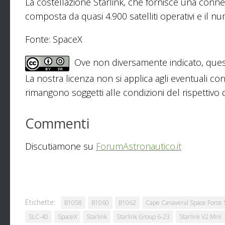
La costellazione Starlink, che fornisce una conne
composta da quasi 4.900 satelliti operativi e il n
Fonte: SpaceX
Ove non diversamente indicato, ques
La nostra licenza non si applica agli eventuali con
rimangono soggetti alle condizioni del rispettivo de
Commenti
Discutiamone su
ForumAstronautico.it
Etichette:
B1058
B1060
B1062
Cape Canaveral Space Force 
SLC-40
SpaceX
Starlink
Starlink Group 6-23
Starlink V2 Mini