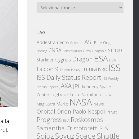
Archivi
TAG
ASI
Addestramento
Artemis
Blue Origin
CNSA
CST-100
Boeing
Crew Dragon
Constellation
ESA
Dragon
Cygnus
Starliner
EVA
ISS
Falcon 9
Futura
ISRO
Falcon Heavy
ISS Daily Status Report
ISS Weekly
JAXA
JPL
Kennedy Space
Status Report
Logbook
Luna
Luca Parmitano
Center
NASA
Marte
News
MagISStra
Orbital
Orion
Paolo Nespoli
Privati
Progress
Roskosmos
alla
RKA
Samantha Cristoforetti
SLS
re).
Sojuz
Space Shuttle
Soyuz