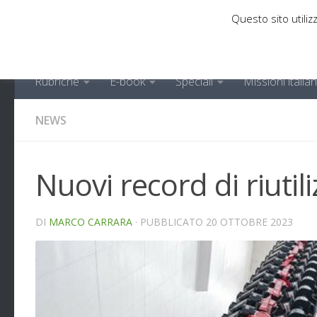
Questo sito utilizz
Sotto il contenuto
Rubriche
E-book
Speciali
Missioni italia
NEWS
Nuovi record di riutil
DI
MARCO CARRARA
· PUBBLICATO
20 OTTOBRE 2023