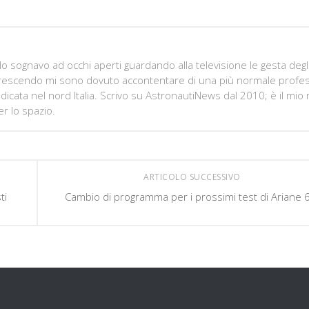
 sognavo ad occhi aperti guardando alla televisione le gesta degl
, crescendo mi sono dovuto accontentare di una più normale profe
icata nel nord Italia. Scrivo su AstronautiNews dal 2010; è il mi
r lo spazio.
ARTICOLO SUCCESSIVO
ti
Cambio di programma per i prossimi test di Ariane 