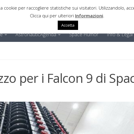
a cookie per raccogliere statistiche sui visitatori. Utilizzandolo, acce
Clicca qui per ulteriori
Informazioni
.
Accetta
ne
AstronauticAgenda
Space Humor
Info & Legal
izzo per i Falcon 9 di Spa