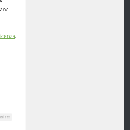
e
anci.
licenza
.
tilizzo