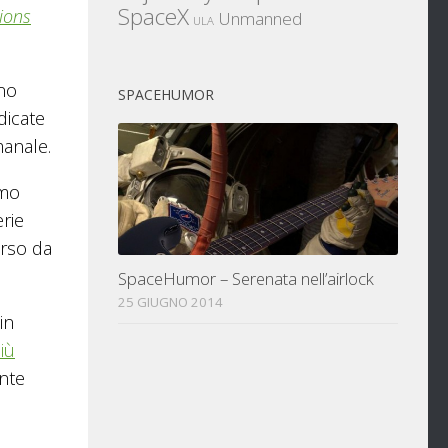
SpaceX
tions
Unmanned
ULA
nno
SPACEHUMOR
dicate
manale.
imo
erie
orso da
SpaceHumor – Serenata nell’airlock
25 GIUGNO 2014
in
iù
ente