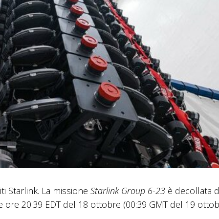
ti Starlink. La missione
Starlink Group 6-23
è decollata d
le ore 20:39 EDT del 18 ottobre (00:39 GMT del 19 ottob