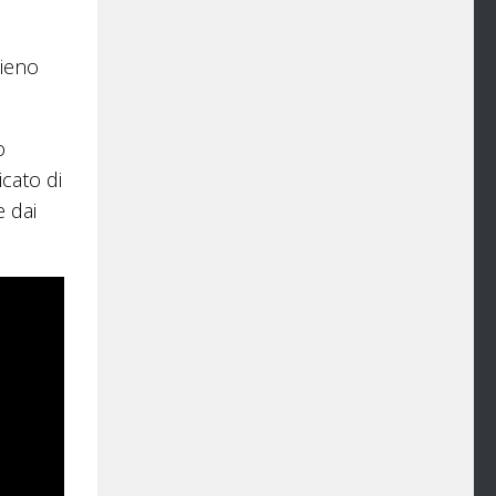
pieno
o
cato di
 dai