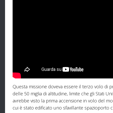
Questa missione doveva essere il terzo volo di p
delle 50 miglia di altitudine, limite che gli Stati 
avrebbe visto la prima accensione in volo del mo
cui è stato edificato uno sfavillante spazioporto