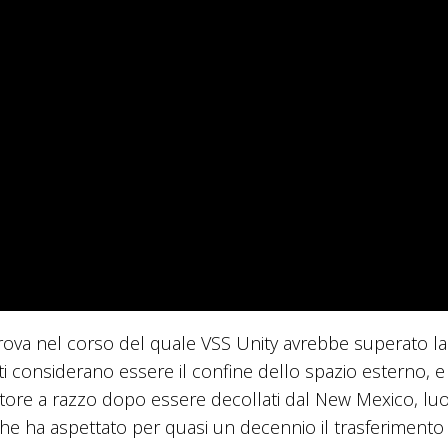
rova nel corso del quale VSS Unity avrebbe superato la
Uniti considerano essere il confine dello spazio esterno, e
tore a razzo dopo essere decollati dal New Mexico, luo
 che ha aspettato per quasi un decennio il trasferimento 