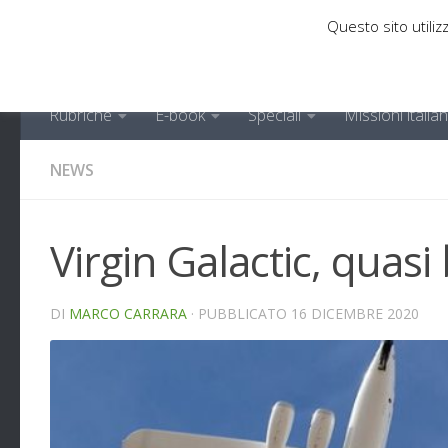
Questo sito utilizz
Sotto il contenuto
Rubriche
E-book
Speciali
Missioni italia
NEWS
Virgin Galactic, quas
DI
MARCO CARRARA
· PUBBLICATO
16 DICEMBRE 2020