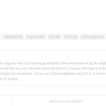
SpaceShipTwo
Virgin Galactic
VMS Eve
VSS Unity
White Knight Two
 sognavo ad occhi aperti guardando alla televisione le gesta degl
, crescendo mi sono dovuto accontentare di una più normale profe
icata nel nord Italia. Scrivo su AstronautiNews dal 2010; è il mi
r lo spazio.
ARTICOLO SUCCESSIVO