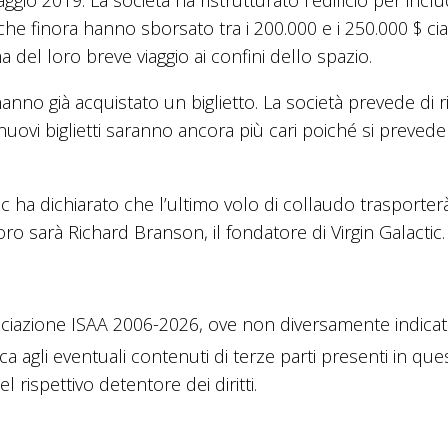
gio 2019. La società ha ristrutturato l’edificio per incl
tti, che finora hanno sborsato tra i 200.000 e i 250.000 $ c
del loro breve viaggio ai confini dello spazio.
hanno già acquistato un biglietto. La società prevede di r
nuovi biglietti saranno ancora più cari poiché si preved
tic ha dichiarato che l’ultimo volo di collaudo trasporter
oro sarà Richard Branson, il fondatore di Virgin Galactic.
ciazione ISAA 2006-2026, ove non diversamente indicato
ica agli eventuali contenuti di terze parti presenti in que
 rispettivo detentore dei diritti.