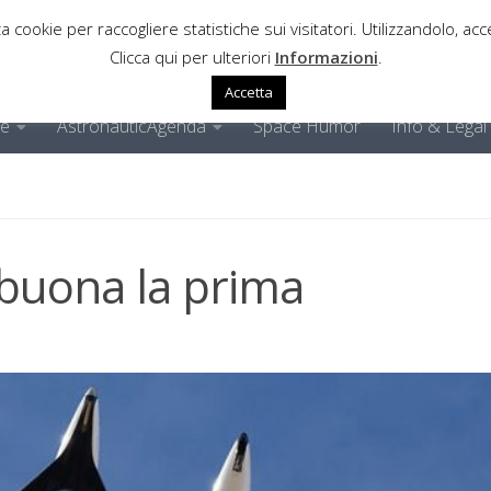
a cookie per raccogliere statistiche sui visitatori. Utilizzandolo, acce
Clicca qui per ulteriori
Informazioni
.
Accetta
ne
AstronauticAgenda
Space Humor
Info & Legal
i buona la prima