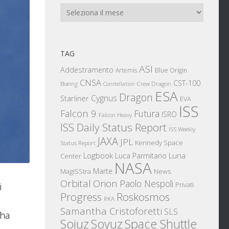
Archivi
TAG
ASI
Addestramento
Artemis
Blue Origin
CNSA
CST-100
Boeing
Crew Dragon
Constellation
ESA
Dragon
Cygnus
Starliner
EVA
ISS
Falcon 9
Futura
ISRO
Falcon Heavy
ISS Daily Status Report
ISS Weekly
JAXA
JPL
Kennedy Space
Status Report
Logbook
Luna
Luca Parmitano
Center
NASA
Marte
News
MagISStra
Orbital
Orion
Paolo Nespoli
Privati
i
Progress
Roskosmos
l
RKA
Samantha Cristoforetti
SLS
 ha
Sojuz
Space Shuttle
Soyuz