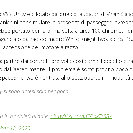
 Unity e pilotato dai due collaudatori di Virgin Galact
ichini per simulare la presenza di passeggeri, avrebb
bbe portato per la prima volta a circa 100 chilometri di
 sganciato dall’aereo-madre White Knight Two, a circa 15
i accensione del motore a razzo.
 partire dai controlli pre-volo così come il decollo e l’a
Two dall’aereo madre. Il problema è sorto proprio poco 
paceShipTwo è rientrata allo spazioporto in “modalità al
ty si sono accesi solo per poco.
a in modalità aliante.
pic.twitter.com/6XtoxTrSBz
ber 12, 2020