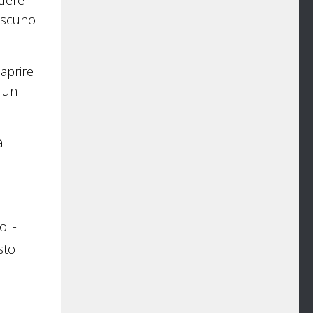
udere
iascuno
iaprire
e un
à
. -
sto