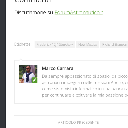
Discutiamone su
ForumAstronautico.it
Etichette:
Frederick "CJ" Sturckow
New Mexico
Richard Branson
Marco Carrara
Da sempre appassionato di spazio, da piccolo
astronauti impegnati nelle missioni Apollo
come sistemista informatico in una banca rad
per continuare a coltivare la mia passione pe
ARTICOLO PRECEDENTE