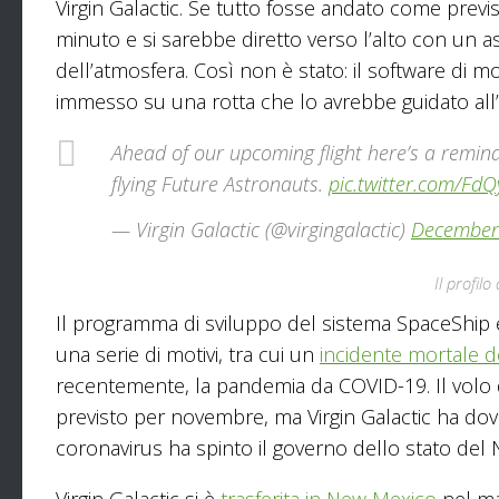
Virgin Galactic. Se tutto fosse andato come previ
minuto e si sarebbe diretto verso l’alto con un asse
dell’atmosfera. Così non è stato: il software di m
immesso su una rotta che lo avrebbe guidato all’a
Ahead of our upcoming flight here’s a reminde
flying Future Astronauts.
pic.twitter.com/Fd
— Virgin Galactic (@virgingalactic)
December
Il profilo
Il programma di sviluppo del sistema SpaceShip e
una serie di motivi, tra cui un
incidente mortale d
recentemente, la pandemia da COVID-19. Il volo d
previsto per novembre, ma Virgin Galactic ha dov
coronavirus ha spinto il governo dello stato del