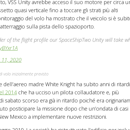
sto, VSS Unity avrebbe acceso il suo motore per circa u
tto quasi verticale fino a toccare gli strati più alti
onitoraggio del volo ha mostrato che il veicolo si è subi
tterraggio sulla pista dello spazioporto.
r of the flight profile our SpaceShipTwo Unity will take w
QyBYxr1A
 11, 2020
 di volo inizialmente previsto
 dell’aereo madre White Knight ha subito anni di ritard
el 2014
che ha ucciso un pilota collaudatore e, più
i sabato scorso era già in ritardo poiché era originari
uto posticipare la missione dopo che un’ondata di casi 
 New Mexico a implementare nuove restrizioni.