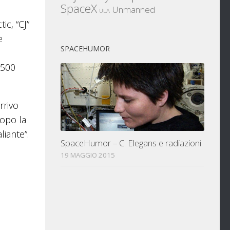
SpaceX
Unmanned
ULA
ic, “CJ”
e
SPACEHUMOR
.500
rrivo
dopo la
iante”.
SpaceHumor – C. Elegans e radiazioni
19 MAGGIO 2015