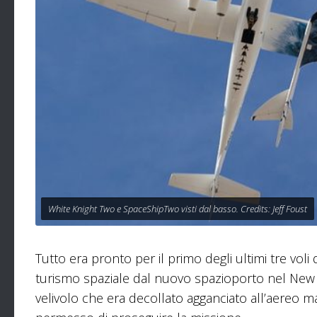
White Knight Two e SpaceShipTwo visti dal basso. Credits: Jeff Foust
Tutto era pronto per il primo degli ultimi tre voli 
turismo spaziale dal nuovo spazioporto nel New
velivolo che era decollato agganciato all’aereo