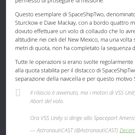
permesso di proseguire la missione.
Questo esemplare di SpaceShipTwo, denominato VSS
Sturckow e Dave Mackay, con a bordo quattro man
dovuto effettuare un volo di collaudo che lo avre
altitudine nei cieli del New Mexico, ma una volta
metri di quota, non ha completato la sequenza d
Tutte le operazioni si erano svolte regolarmente a
alla quota stabilita per il distacco di SpaceShip
separazione della navicella e per questo motivo S
Il rilascio è avvenuto, ma i motori di VSS Uni
Abort del volo.
Ora VSS Unity si dirige allo Spaceport Americ
— AstronautiCAST (@AstronautiCAST)
Decem