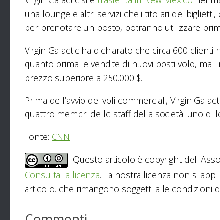
Virgin Galactic si è
trasferita in New Mexico
nel mag
una lounge e altri servizi che i titolari dei biglie
per prenotare un posto, potranno utilizzare prima 
Virgin Galactic ha dichiarato che circa 600 clienti 
quanto prima le vendite di nuovi posti volo, ma i 
prezzo superiore a 250.000 $.
Prima dell’avvio dei voli commerciali, Virgin Galac
quattro membri dello staff della società: uno di l
Fonte:
CNN
Questo articolo è copyright dell'Asso
Consulta la licenza
. La nostra licenza non si appl
articolo, che rimangono soggetti alle condizioni del
Commenti