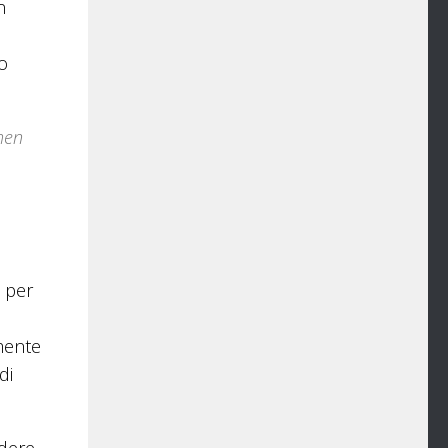
n
to
hen
i per
amente
di