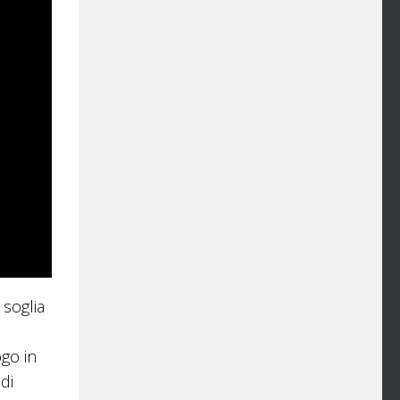
 soglia
go in
di