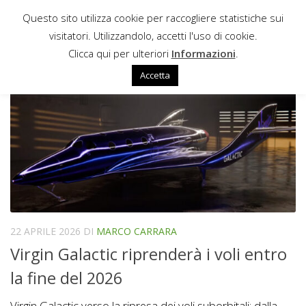
Questo sito utilizza cookie per raccogliere statistiche sui
Sotto il contenuto
visitatori. Utilizzandolo, accetti l'uso di cookie.
NEW MEXICO
Clicca qui per ulteriori
Informazioni
.
Accetta
22 APRILE 2026
DI
MARCO CARRARA
Virgin Galactic riprenderà i voli entro
la fine del 2026
Virgin Galactic verso la ripresa dei voli suborbitali: dalla