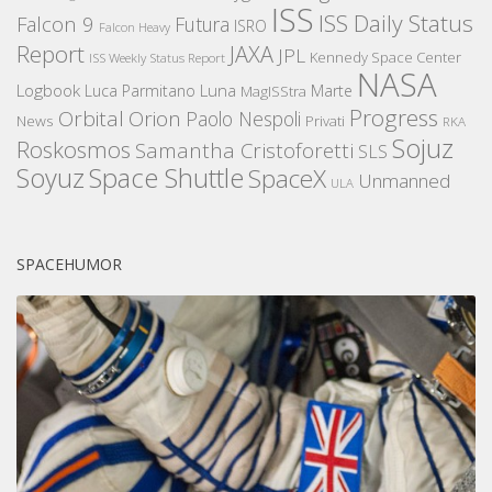
ISS
ISS Daily Status
Falcon 9
Futura
ISRO
Falcon Heavy
Report
JAXA
JPL
Kennedy Space Center
ISS Weekly Status Report
NASA
Logbook
Luna
Luca Parmitano
Marte
MagISStra
Progress
Orbital
Orion
Paolo Nespoli
News
Privati
RKA
Sojuz
Roskosmos
Samantha Cristoforetti
SLS
Space Shuttle
Soyuz
SpaceX
Unmanned
ULA
SPACEHUMOR