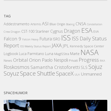
TAG
ASI
CNSA
Addestramento
Artemis
Blue Origin
Boeing
Constellation
ESA
Dragon
Cygnus
CST-100 Starliner
EVA
Crew Dragon
ISS
ISS Daily Status
Falcon 9
Futura
ISRO
Falcon Heavy
Report
JAXA
JPL
Kennedy Space Center
ISS Weekly Status Report
NASA
Logbook
Luna
Luca Parmitano
Marte
MagISStra
Progress
Orbital
Orion
Paolo Nespoli
News
Privati
RKA
Sojuz
Roskosmos
Samantha Cristoforetti
SLS
Space Shuttle
Soyuz
SpaceX
Unmanned
ULA
SPACEHUMOR