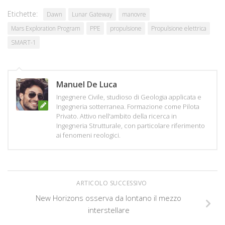
Etichette:
Dawn
Lunar Gateway
manovre
Mars Exploration Program
PPE
propulsione
Propulsione elettrica
SMART-1
Manuel De Luca
Ingegnere Civile, studioso di Geologia applicata e
Ingegneria sotterranea. Formazione come Pilota
Privato. Attivo nell'ambito della ricerca in
Ingegneria Strutturale, con particolare riferimento
ai fenomeni reologici.
ARTICOLO SUCCESSIVO
New Horizons osserva da lontano il mezzo
interstellare