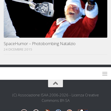
SpaceHumor – Photobombing Natalizio
24 DICEMBRE 2015
(C) Associazione ISAA 2006-2026 - Licenza Creative
Commons BY-SA