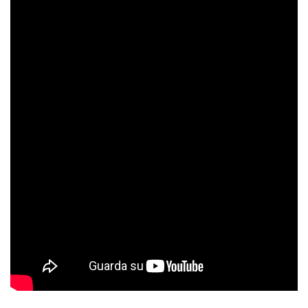
NASA
ESA
Questo articolo è copyright
dell'Associazione ISAA 2006-2026, ove non
diversamente indicato. -
Consulta la licenza
. La nostra
licenza non si applica agli eventuali contenuti di terze parti
presenti in questo articolo, che rimangono soggetti alle
condizioni del rispettivo detentore dei diritti.
Commenti
Discutiamone su
ForumAstronautico.it