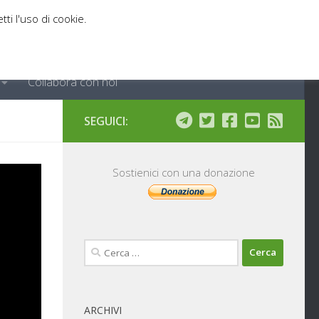
tti l'uso di cookie.
Collabora con noi
SEGUICI:
Sostienici con una donazione
Ricerca
per:
ARCHIVI