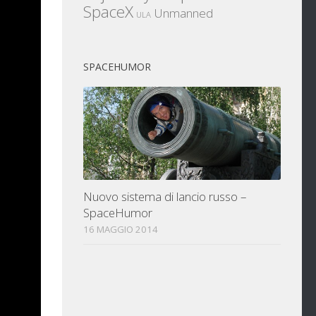
 vari
SpaceX
Unmanned
ULA
unare,
SPACEHUMOR
rimaria
Nuovo sistema di lancio russo –
SpaceHumor
16 MAGGIO 2014
la
tata
vorare