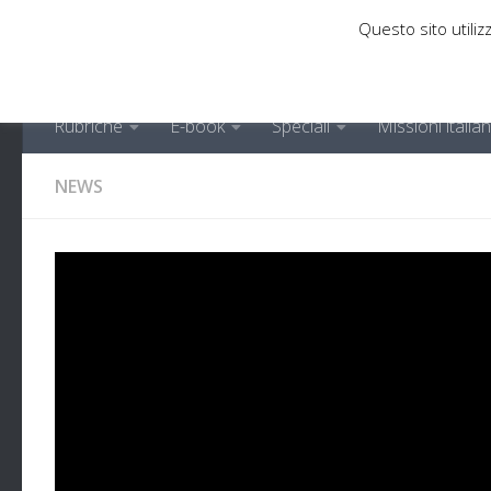
Questo sito utilizz
Sotto il contenuto
Rubriche
E-book
Speciali
Missioni italia
NEWS
Firmato l’accordo ESA
Luna
DI
MARCO ZAMBIANCHI
· PUBBLICATO
28 OTTOBRE 2020