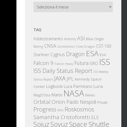
Archivi
TAG
ASI
Addestramento
Artemis
Blue Origin
CNSA
CST-100
Boeing
Crew Dragon
Constellation
ESA
Dragon
Cygnus
Starliner
EVA
ISS
Falcon 9
Futura
ISRO
Falcon Heavy
ISS Daily Status Report
ISS Weekly
JAXA
JPL
Kennedy Space
Status Report
Logbook
Luna
Luca Parmitano
Center
NASA
Marte
News
MagISStra
Orbital
Orion
Paolo Nespoli
Privati
Progress
Roskosmos
RKA
Samantha Cristoforetti
SLS
ocollo
Sojuz
Space Shuttle
Soyuz