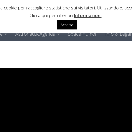
a cookie per raccogliere statistiche sui visitatori. Utilizzandolo, acce
Clicca qui per ulteriori
Informazioni
.
Accetta
ne
AstronauticAgenda
Space Humor
Info & Legal
-NASA: l’Europa verso la