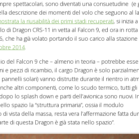
empre spettacolari, sono diventati una consuetudine (e 
ella descrizione dei momenti del volo che seguono al la
ostrata la riusabilità dei primi stadi recuperati
, si inizia a
ruolo di Dragon CRS-11 in vetta al Falcon 9, ed ora in rott
06, che ha già volato portando il suo carico alla stazione
tobre 2014
.
dio del Falcon 9 che – almeno in teoria – potrebbe esse
i e pezzi di ricambio, il cargo Dragon è solo parzialme
 i pannelli solari) vanno distrutte durante il rientro in a
che altri componenti, come lo scudo termico, tutti gli
dopo lo splash down e parti dell’avionica sono nuovi. I
lo spazio la “struttura primaria”, ossia il modulo
i vista della massa, resta vera l’affermazione fatta dur
arte di questa Dragon è già stata nello spazio”.