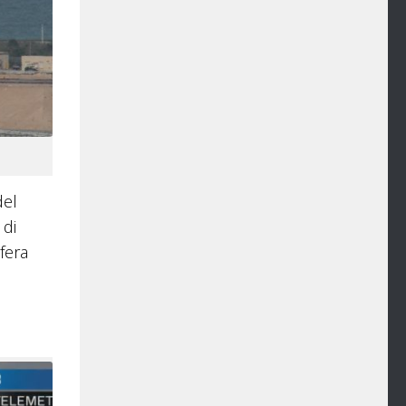
del
 di
fera