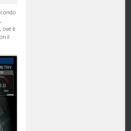
secondo
,
, ove è
on il