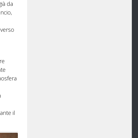
già da
ncio,
a verso
re
nte
tmosfera
n
ante il