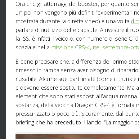
Ora che gli atterraggi dei booster, per quanto s
un po’ non vengono più definiti “experimental” n
mostrata durante la diretta video) e una volta
dim
parlare di riutilizzo delle capsule. A rivestire il 
la ISS, è infatti il veicolo, con numero di serie C1
spaziale nella
missione CRS-4, nel settembre-ot
È bene precisare che, a differenza del primo sta
rimesso in rampa senza aver bisogno di riparazion
riusabile. Alcune sue parti infatti (come il trunk e
e devono essere sostituite completamente. Ma an
elementi che sono stati esposti all’acqua marina 
sostanza, della vecchia Dragon CRS-4 è tornata nel
pressurizzato o poco più. Sicuramente, dal punto d
briefing che ha preceduto il lancio: “La maggior p