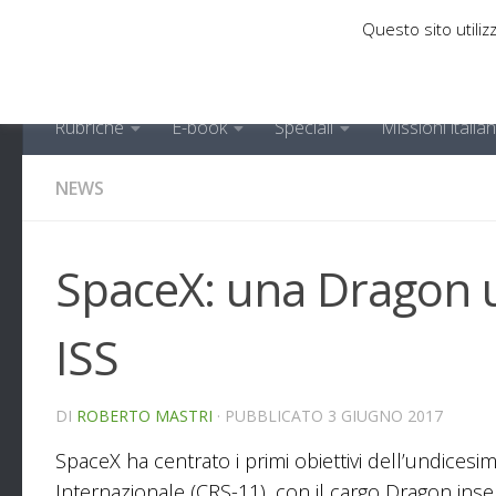
Questo sito utilizz
Sotto il contenuto
Rubriche
E-book
Speciali
Missioni italia
NEWS
SpaceX: una Dragon us
ISS
DI
ROBERTO MASTRI
· PUBBLICATO
3 GIUGNO 2017
SpaceX ha centrato i primi obiettivi dell’undicesi
Internazionale (CRS-11), con il cargo Dragon inseri