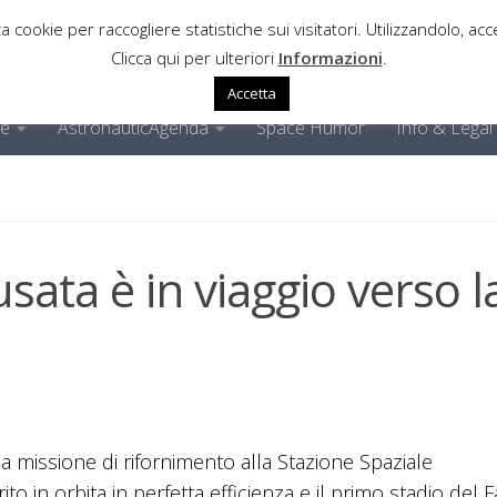
a cookie per raccogliere statistiche sui visitatori. Utilizzandolo, acce
Clicca qui per ulteriori
Informazioni
.
Accetta
ne
AstronauticAgenda
Space Humor
Info & Legal
ata è in viaggio verso l
ma missione di rifornimento alla Stazione Spaziale
to in orbita in perfetta efficienza e il primo stadio del 