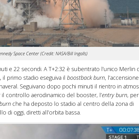
Kennedy Space Center (Credit: NASA/Bill Ingalls)
inuti e 22 secondi. A T+2:32 è subentrato l’unico Merlin 
il primo stadio eseguiva il
boostback burn
, l’accensione
naveral. Seguivano dopo pochi minuti il rientro in atmos
r il controllo aerodinamico del booster, l’
entry burn
, per
 burn
che ha deposto lo stadio al centro della zona di
di oggi, diretti all’orbita bassa.