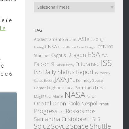
Archivi
le (le
lle
TAG
ASI
Addestramento
Artemis
Blue Origin
CNSA
CST-100
Boeing
Crew Dragon
Constellation
ESA
Dragon
Cygnus
Starliner
EVA
,
ISS
Falcon 9
Futura
ISRO
 è
Falcon Heavy
ISS Daily Status Report
le e 6
ISS Weekly
JAXA
JPL
Kennedy Space
Status Report
Logbook
Luna
Luca Parmitano
Center
NASA
Marte
News
MagISStra
Orbital
Orion
Paolo Nespoli
Privati
Progress
Roskosmos
RKA
Samantha Cristoforetti
SLS
Sojuz
Space Shuttle
Soyuz