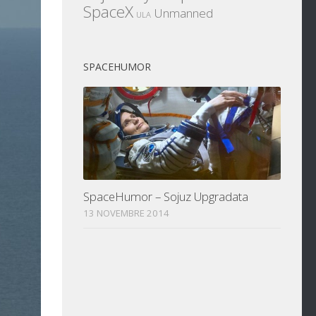
SpaceX
Unmanned
ULA
SPACEHUMOR
SpaceHumor – Sojuz Upgradata
13 NOVEMBRE 2014