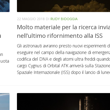
22 MAGGIO 2018
DI
RUDY BIDOGGIA
Molto materiale per la ricerca invi
ù
nell’ultimo rifornimento alla ISS
Gli astronauti avranno presto nuovi esperimenti 
eseguire nel campo della navigazione di emergenz
un
codifica del DNA e degli atomi ultra freddi quando
quota
cargo Cygnus di Orbital ATK arriverà sulla Stazion
Spaziale Internazionale (ISS) dopo il lancio di luned