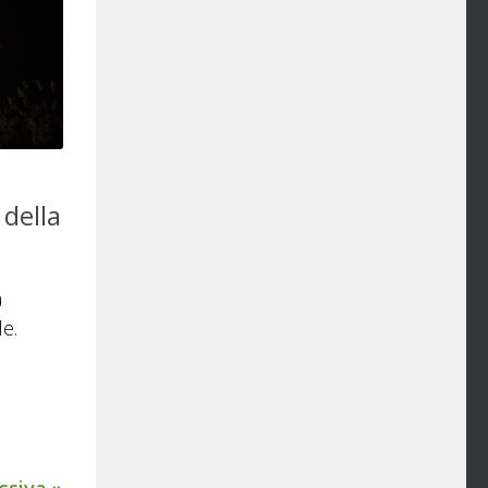
 della
a
le.