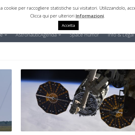
a cookie per raccogliere statistiche sui visitatori. Utilizzandolo, acce
Clicca qui per ulteriori
Informazioni
.
Accetta
ne
AstronauticAgenda
Space Humor
Info & Legal