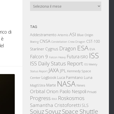
Archivi
TAG
ico di
ASI
Addestramento
Artemis
Blue Origin
 è
CNSA
CST-100
Boeing
Crew Dragon
Constellation
del
ESA
Dragon
Cygnus
Starliner
EVA
ISS
Falcon 9
Futura
ISRO
Falcon Heavy
ISS Daily Status Report
ISS Weekly
JAXA
JPL
Kennedy Space
Status Report
Logbook
Luna
Luca Parmitano
Center
NASA
Marte
News
MagISStra
Orbital
Orion
Paolo Nespoli
Privati
Progress
Roskosmos
RKA
Samantha Cristoforetti
SLS
Sojuz
Space Shuttle
Soyuz