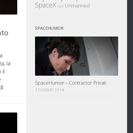
SpaceX
Unmanned
ULA
SPACEHUMOR
ato
da
a, la
 il
e
SpaceHumor – Contractor Privati
ì.
17 LUGLIO 2014