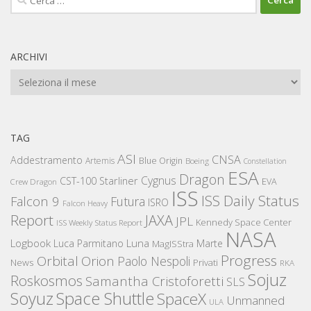
per:
ARCHIVI
Archivi
TAG
ASI
CNSA
Addestramento
Artemis
Blue Origin
Boeing
Constellation
ESA
Dragon
Cygnus
CST-100 Starliner
EVA
Crew Dragon
ISS
ISS Daily Status
Falcon 9
Futura
ISRO
Falcon Heavy
Report
JAXA
JPL
Kennedy Space Center
ISS Weekly Status Report
NASA
Logbook
Luna
Luca Parmitano
Marte
MagISStra
Progress
Orbital
Orion
Paolo Nespoli
News
Privati
RKA
Sojuz
Roskosmos
Samantha Cristoforetti
SLS
Space Shuttle
Soyuz
SpaceX
Unmanned
ULA