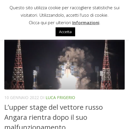
Questo sito utilizza cookie per raccogliere statistiche sui
Sotto il contenuto
visitatori. Utilizzandolo, accetti l'uso di cookie.
VOSTOČNYJ
Clicca qui per ulteriori
Informazioni
.
Accetta
10 GENNAIO 2022
DI
LUCA FRIGERIO
L’upper stage del vettore russo
Angara rientra dopo il suo
malfunzionamento