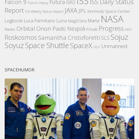
ISS
ISS Daily Status
Falcon 9
Futura
ISRO
Falcon Heavy
Report
JAXA
JPL
Kennedy Space Center
ISS Weekly Status Report
NASA
Logbook
Luna
Luca Parmitano
Marte
MagISStra
Progress
Orbital
Orion
Paolo Nespoli
News
Privati
RKA
Sojuz
Roskosmos
Samantha Cristoforetti
SLS
Space Shuttle
Soyuz
SpaceX
Unmanned
ULA
SPACEHUMOR