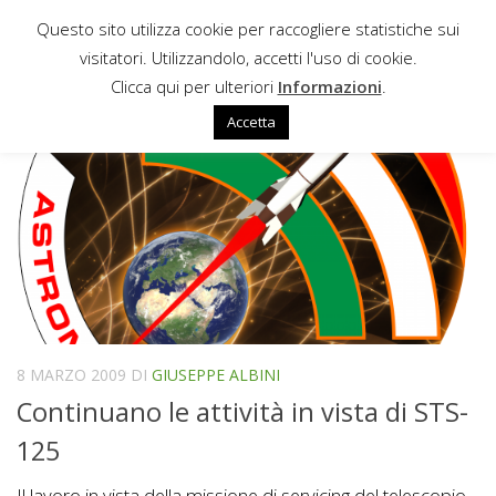
Questo sito utilizza cookie per raccogliere statistiche sui
Sotto il contenuto
visitatori. Utilizzandolo, accetti l'uso di cookie.
STS-125
Clicca qui per ulteriori
Informazioni
.
Accetta
8 MARZO 2009
DI
GIUSEPPE ALBINI
Continuano le attività in vista di STS-
125
Il lavoro in vista della missione di servicing del telescopio