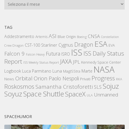
Archivi
TAG
ASI
CNSA
Addestramento
Artemis
Blue Origin
Boeing
Constellation
ESA
Dragon
Cygnus
CST-100 Starliner
EVA
Crew Dragon
ISS
ISS Daily Status
Falcon 9
Futura
ISRO
Falcon Heavy
Report
JAXA
JPL
Kennedy Space Center
ISS Weekly Status Report
NASA
Logbook
Luna
Luca Parmitano
Marte
MagISStra
Progress
Orbital
Orion
Paolo Nespoli
News
Privati
RKA
Sojuz
Roskosmos
Samantha Cristoforetti
SLS
Space Shuttle
Soyuz
SpaceX
Unmanned
ULA
SPACEHUMOR