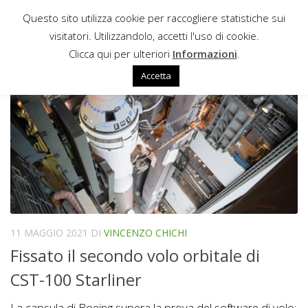
Questo sito utilizza cookie per raccogliere statistiche sui
Sotto il contenuto
visitatori. Utilizzandolo, accetti l'uso di cookie.
ORBITAL FLIGHT TEST
Clicca qui per ulteriori
Informazioni
.
Accetta
11 MAGGIO 2021
DI
VINCENZO CHICHI
Fissato il secondo volo orbitale di
CST-100 Starliner
La capsula di Boeing supera la prova del software di volo: