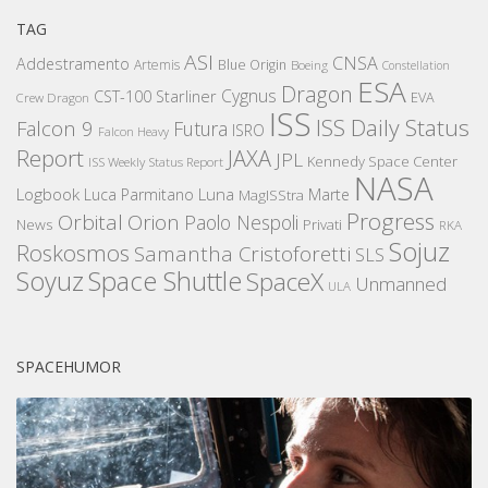
TAG
ASI
CNSA
Addestramento
Artemis
Blue Origin
Boeing
Constellation
ESA
Dragon
Cygnus
CST-100 Starliner
EVA
Crew Dragon
ISS
ISS Daily Status
Falcon 9
Futura
ISRO
Falcon Heavy
Report
JAXA
JPL
Kennedy Space Center
ISS Weekly Status Report
NASA
Logbook
Luna
Luca Parmitano
Marte
MagISStra
Progress
Orbital
Orion
Paolo Nespoli
News
Privati
RKA
Sojuz
Roskosmos
Samantha Cristoforetti
SLS
Space Shuttle
Soyuz
SpaceX
Unmanned
ULA
SPACEHUMOR