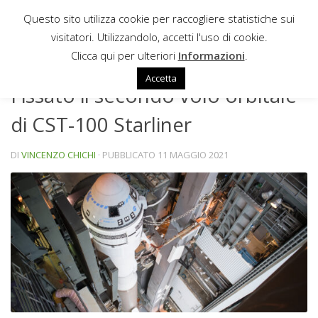
Questo sito utilizza cookie per raccogliere statistiche sui
Sotto il contenuto
visitatori. Utilizzandolo, accetti l'uso di cookie.
NEWS
Clicca qui per ulteriori
Informazioni
.
Accetta
Fissato il secondo volo orbitale
di CST-100 Starliner
DI
VINCENZO CHICHI
· PUBBLICATO
11 MAGGIO 2021