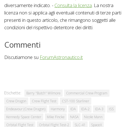
diversamente indicato. -
Consulta la licenza
. La nostra
licenza non si applica agli eventuali contenuti di terze parti
presenti in questo articolo, che rimangono soggetti alle
condizioni del rispettivo detentore dei diritti.
Commenti
Discutiamone su
ForumAstronautico.it
Etichette:
Barry "Butch" Wilmore
Commercial Crew Program
Crew Dragon
Crew Flight Test
CST-100 Starliner
Endeavour (Crew Dragon)
Harmony
IDA
IDA-2
IDA-3
ISS
Kennedy Space Center
Mike Fincke
NASA
Nicole Mann
Orbital Flight Test
Orbital Flight Test-2
SLC-41
SpaceX