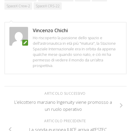
SpaceX Crew-2
SpaceX CRS-22
Vincenzo Chichi
Ho riscoperto la passione dello spazio e
dell'astronautica in età più "matura", la Stazione
Spaziale Internazionale era in orbita da appena
qualche mese quando sono nato, e ciò mi ha
permesso di vedere il mondo da un'altra
prospettiva.
ARTICOLO SUCCESSIVO
L’elicottero marziano Ingenuity viene promosso a
un ruolo operativo
ARTICOLO PRECEDENTE
La sonda europea JUICE arriva all’ESTEC