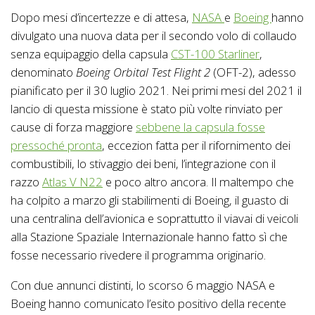
Dopo mesi d’incertezze e di attesa,
NASA
e
Boeing
hanno
divulgato una nuova data per il secondo volo di collaudo
senza equipaggio della capsula
CST-100 Starliner
,
denominato
Boeing Orbital Test Flight 2
(OFT-2), adesso
pianificato per il 30 luglio 2021. Nei primi mesi del 2021 il
lancio di questa missione è stato più volte rinviato per
cause di forza maggiore
sebbene la capsula fosse
pressoché pronta
, eccezion fatta per il rifornimento dei
combustibili, lo stivaggio dei beni, l’integrazione con il
razzo
Atlas V N22
e poco altro ancora. Il maltempo che
ha colpito a marzo gli stabilimenti di Boeing, il guasto di
una centralina dell’avionica e soprattutto il viavai di veicoli
alla Stazione Spaziale Internazionale hanno fatto sì che
fosse necessario rivedere il programma originario.
Con due annunci distinti, lo scorso 6 maggio NASA e
Boeing hanno comunicato l’esito positivo della recente