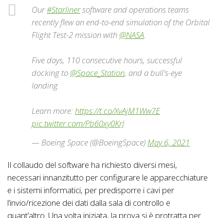
Our
#Starliner
software and operations teams
recently flew an end-to-end simulation of the Orbital
Flight Test-2 mission with
@NASA
.
Five days, 110 consecutive hours, successful
docking to
@Space_Station
, and a bull's-eye
landing.
Learn more:
https://t.co/XvAjM1Ww7E
pic.twitter.com/Pb60xy0KrJ
— Boeing Space (@BoeingSpace)
May 6, 2021
Il collaudo del software ha richiesto diversi mesi,
necessari innanzitutto per configurare le apparecchiature
e i sistemi informatici, per predisporre i cavi per
l’invio/ricezione dei dati dalla sala di controllo e
quant’altro. Una volta iniziata, la prova si è protratta per