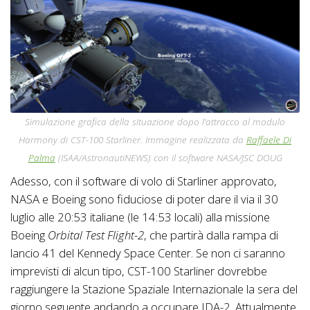
Simulazione grafica della situazione dopo l’attracco al modulo
Harmony di CST-100 Starliner.
Immagine realizzata da
Raffaele Di
Palma
(ISAA/AstronautiNEWS) con il software NASA/JSC DOUG
Adesso, con il software di volo di Starliner approvato,
NASA e Boeing sono fiduciose di poter dare il via il 30
luglio alle 20:53 italiane (le 14:53 locali) alla missione
Boeing
Orbital Test Flight-2
, che partirà dalla rampa di
lancio 41 del Kennedy Space Center. Se non ci saranno
imprevisti di alcun tipo, CST-100 Starliner dovrebbe
raggiungere la Stazione Spaziale Internazionale la sera del
giorno seguente andando a occupare IDA-2. Attualmente