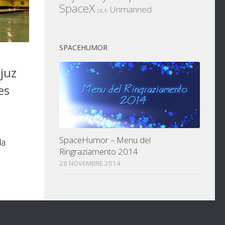
SpaceX
Unmanned
ULA
SPACEHUMOR
ojuz
es
SpaceHumor – Menu del
da
Ringraziamento 2014
28 NOVEMBRE 2014