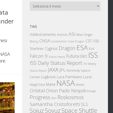
Archivi
ata
ander
TAG
ASI
Addestramento
Artemis
Blue Origin
mesi
CNSA
CST-100
Boeing
Crew Dragon
Constellation
ESA
Dragon
Cygnus
Starliner
EVA
ISS
 NASA
Falcon 9
Futura
ISRO
Falcon Heavy
ore.
ISS Daily Status Report
ISS Weekly
JAXA
JPL
Kennedy Space
Status Report
Logbook
Luna
Luca Parmitano
Center
NASA
Marte
News
MagISStra
Orbital
Orion
Paolo Nespoli
Privati
Progress
Roskosmos
RKA
Samantha Cristoforetti
SLS
Sojuz
Space Shuttle
Soyuz