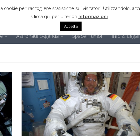
a cookie per raccogliere statistiche sui visitatori. Utilizzandolo, acce
Clicca qui per ulteriori
Informazioni
.
Accetta
ne
AstronauticAgenda
Space Humor
Info & Legal