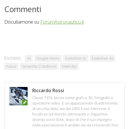
Commenti
Discutiamone su
ForumAstronautico.it
Etichette:
42
Douglas Adams
Expedition 42
Expedition 43
Futura
Samantha Cristoforetti
towel day
Riccardo Rossi
Classe 1976, lavora come grafico 3D, fotografo e
operatore video. È un appassionato di astronomia
di vecchia data, ma dal 2005 il suo interesse si
focalizza sul mondo astronautico. Dapprima
diventa socio ISAA, dopo di che il suo impegno
nella associazione è andato via via crescendo fino