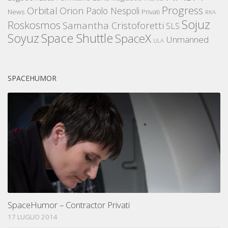
Progress
Orbital
Orion
Paolo Nespoli
News
Privati
RKA
Sojuz
Roskosmos
Samantha Cristoforetti
SLS
Space Shuttle
Soyuz
SpaceX
Unmanned
ULA
SPACEHUMOR
SpaceHumor – Contractor Privati
17 LUGLIO 2014