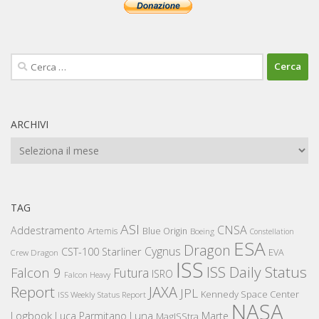
Ricerca
per:
ARCHIVI
Archivi
TAG
ASI
CNSA
Addestramento
Artemis
Blue Origin
Boeing
Constellation
ESA
Dragon
Cygnus
CST-100 Starliner
EVA
Crew Dragon
ISS
ISS Daily Status
Falcon 9
Futura
ISRO
Falcon Heavy
Report
JAXA
JPL
Kennedy Space Center
ISS Weekly Status Report
NASA
Logbook
Luna
Luca Parmitano
Marte
MagISStra