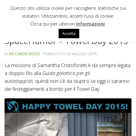
Questo sito utilizza cookie per raccogliere statistiche sui
Sotto il contenuto
visitatori. Utilizzandolo, accetti l'uso di cookie.
HUMOR
Clicca qui per ulteriori
Informazioni
.
Accetta
SpaceHumor – Towel Day 2015
DI
RICCARDO ROSSI
· PUBBLICATO
25 MAGGIO 2015
La missione di Samantha Cristoforetti è da sempre legata
a doppio filo alla
Guida galattica per gli
autostoppisti,
quindi non c’è da stupirsi se oggi ci saranno
dei festeggiamenti a bordo per il Towel Day.