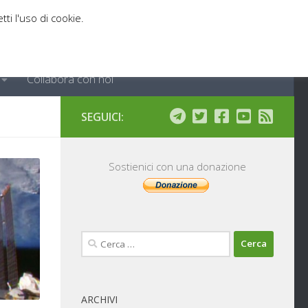
tti l'uso di cookie.
Collabora con noi
SEGUICI:
Sostienici con una donazione
Ricerca
per:
ARCHIVI