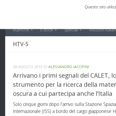
Questo sito utilizz
Sotto il contenuto
Rubriche
E-book
Speciali
Missioni italia
HTV-5
28 AGOSTO 2015
DI
ALESSANDRO IACOPINI
Arrivano i primi segnali del CALET, l
strumento per la ricerca della mater
oscura a cui partecipa anche l’Italia
Solo cinque giorni dopo l’arrivo sulla Stazione Spazia
Internazionale (ISS) a bordo del cargo giapponese 