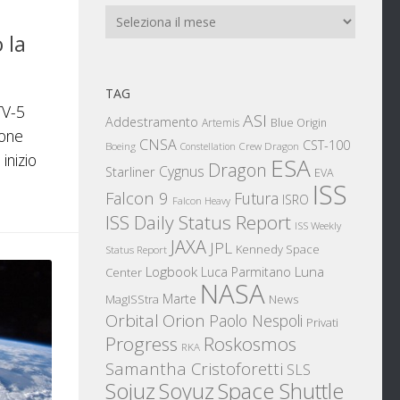
Archivi
 la
TAG
TV-5
ASI
Addestramento
Artemis
Blue Origin
ione
CNSA
CST-100
Boeing
Crew Dragon
Constellation
inizio
ESA
Dragon
Cygnus
Starliner
EVA
ISS
Falcon 9
Futura
ISRO
Falcon Heavy
ISS Daily Status Report
ISS Weekly
JAXA
JPL
Kennedy Space
Status Report
Logbook
Luna
Luca Parmitano
Center
NASA
Marte
News
MagISStra
Orbital
Orion
Paolo Nespoli
Privati
Progress
Roskosmos
RKA
Samantha Cristoforetti
SLS
Sojuz
Space Shuttle
Soyuz