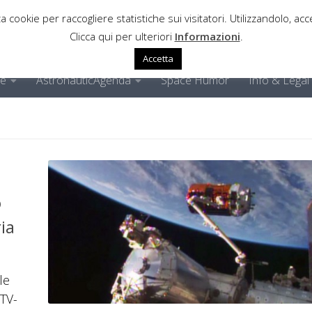
a cookie per raccogliere statistiche sui visitatori. Utilizzandolo, acce
Clicca qui per ulteriori
Informazioni
.
Accetta
ne
AstronauticAgenda
Space Humor
Info & Legal
o
ia
le
HTV-