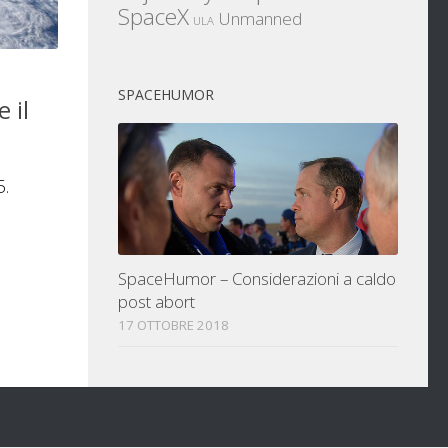
SpaceX
Unmanned
ULA
SPACEHUMOR
 il
5.
SpaceHumor – Considerazioni a caldo
post abort
17 OTTOBRE 2018