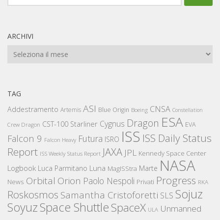
per:
ARCHIVI
Archivi
TAG
ASI
CNSA
Addestramento
Artemis
Blue Origin
Boeing
Constellation
ESA
Dragon
Cygnus
CST-100 Starliner
EVA
Crew Dragon
ISS
ISS Daily Status
Falcon 9
Futura
ISRO
Falcon Heavy
Report
JAXA
JPL
Kennedy Space Center
ISS Weekly Status Report
NASA
Logbook
Luna
Luca Parmitano
Marte
MagISStra
Progress
Orbital
Orion
Paolo Nespoli
News
Privati
RKA
Sojuz
Roskosmos
Samantha Cristoforetti
SLS
Space Shuttle
Soyuz
SpaceX
Unmanned
ULA