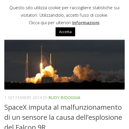
Questo sito utilizza cookie per raccogliere statistiche sui
Sotto il contenuto
visitatori. Utilizzandolo, accetti l'uso di cookie.
GRASSHOPPER
Clicca qui per ulteriori
Informazioni
.
Accetta
1 SETTEMBRE 2014
DI
RUDY BIDOGGIA
SpaceX imputa al malfunzionamento
di un sensore la causa dell’esplosione
del Falcon 9R