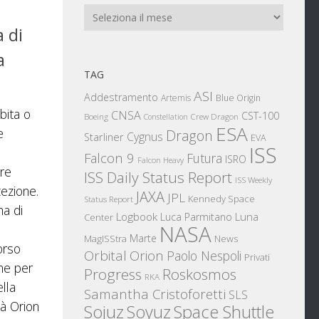
Archivi
a di
a
TAG
ASI
Addestramento
Artemis
Blue Origin
bita o
CNSA
CST-100
Boeing
Crew Dragon
Constellation
ESA
e
Dragon
Cygnus
Starliner
EVA
ISS
Falcon 9
Futura
ISRO
Falcon Heavy
ore
ISS Daily Status Report
ISS Weekly
ezione.
JAXA
JPL
Kennedy Space
Status Report
ma di
Logbook
Luna
Luca Parmitano
Center
NASA
a
Marte
News
MagISStra
orso
Orbital
Orion
Paolo Nespoli
Privati
one per
Progress
Roskosmos
RKA
lla
Samantha Cristoforetti
SLS
à Orion
Sojuz
Space Shuttle
Soyuz