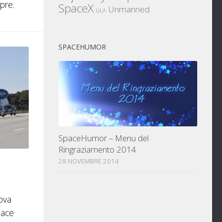
pre.
SpaceX
Unmanned
ULA
SPACEHUMOR
SpaceHumor – Menu del
Ringraziamento 2014
28 NOVEMBRE 2014
ova
pace