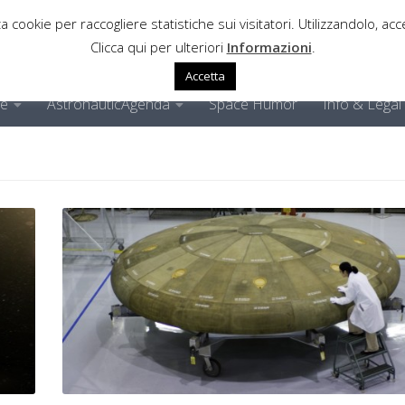
a cookie per raccogliere statistiche sui visitatori. Utilizzandolo, acce
Clicca qui per ulteriori
Informazioni
.
Accetta
ne
AstronauticAgenda
Space Humor
Info & Legal