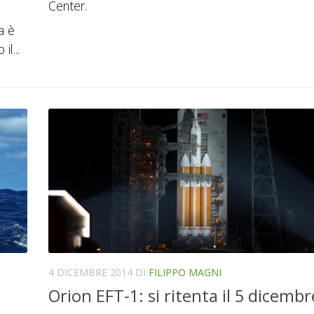
Center.
a
a è
l...
4 DICEMBRE 2014
DI
FILIPPO MAGNI
Orion EFT-1: si ritenta il 5 dicembr