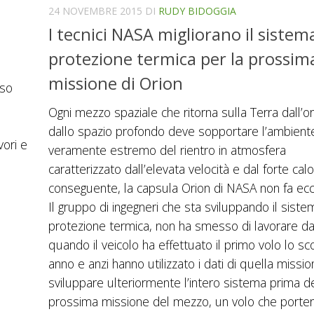
24 NOVEMBRE 2015
DI
RUDY BIDOGGIA
I tecnici NASA migliorano il sistem
protezione termica per la prossim
missione di Orion
rso
Ogni mezzo spaziale che ritorna sulla Terra dall’or
dallo spazio profondo deve sopportare l’ambient
vori e
veramente estremo del rientro in atmosfera
caratterizzato dall’elevata velocità e dal forte cal
conseguente, la capsula Orion di NASA non fa ecc
Il gruppo di ingegneri che sta sviluppando il siste
protezione termica, non ha smesso di lavorare d
quando il veicolo ha effettuato il primo volo lo sc
anno e anzi hanno utilizzato i dati di quella missi
sviluppare ulteriormente l’intero sistema prima de
prossima missione del mezzo, un volo che porter