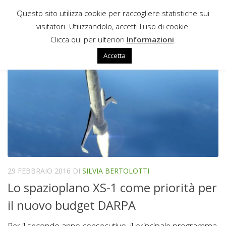
Questo sito utilizza cookie per raccogliere statistiche sui
Sotto il contenuto
visitatori. Utilizzandolo, accetti l'uso di cookie.
DARPA
Clicca qui per ulteriori
Informazioni
.
Accetta
29 FEBBRAIO 2016
DI
SILVIA BERTOLOTTI
Lo spazioplano XS-1 come priorità per
il nuovo budget DARPA
Per il secondo anno consecutivo, il principale programma