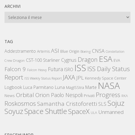
ARCHIVI
Archivi
TAG
ASI
CNSA
Addestramento
Artemis
Blue Origin
Boeing
Constellation
ESA
Dragon
Cygnus
CST-100 Starliner
EVA
Crew Dragon
ISS
ISS Daily Status
Falcon 9
Futura
ISRO
Falcon Heavy
Report
JAXA
JPL
Kennedy Space Center
ISS Weekly Status Report
NASA
Logbook
Luna
Luca Parmitano
Marte
MagISStra
Progress
Orbital
Orion
Paolo Nespoli
News
Privati
RKA
Sojuz
Roskosmos
Samantha Cristoforetti
SLS
Space Shuttle
Soyuz
SpaceX
Unmanned
ULA
SPACEHUMOR