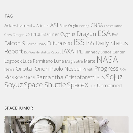
TAG
ASI
CNSA
Addestramento
Artemis
Blue Origin
Boeing
Constellation
ESA
Dragon
Cygnus
CST-100 Starliner
EVA
Crew Dragon
ISS
ISS Daily Status
Falcon 9
Futura
ISRO
Falcon Heavy
Report
JAXA
JPL
Kennedy Space Center
ISS Weekly Status Report
NASA
Logbook
Luna
Luca Parmitano
Marte
MagISStra
Progress
Orbital
Orion
Paolo Nespoli
News
Privati
RKA
Sojuz
Roskosmos
Samantha Cristoforetti
SLS
Space Shuttle
Soyuz
SpaceX
Unmanned
ULA
SPACEHUMOR