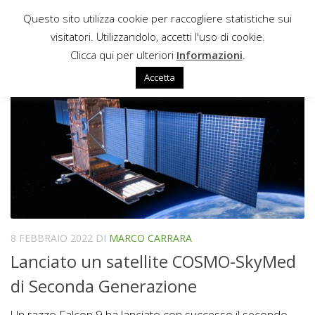
Questo sito utilizza cookie per raccogliere statistiche sui
Sotto il contenuto
visitatori. Utilizzandolo, accetti l'uso di cookie.
COSMO-SKYMED
Clicca qui per ulteriori
Informazioni
.
Accetta
8 FEBBRAIO 2022
DI
MARCO CARRARA
Lanciato un satellite COSMO-SkyMed
di Seconda Generazione
Un razzo Falcon 9 ha lanciato con successo il secondo