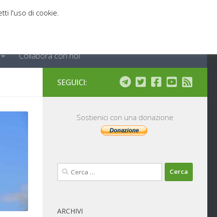
tti l'uso di cookie.
Collabora con noi
SEGUICI:
Sostienici con una donazione
Ricerca
per:
ARCHIVI