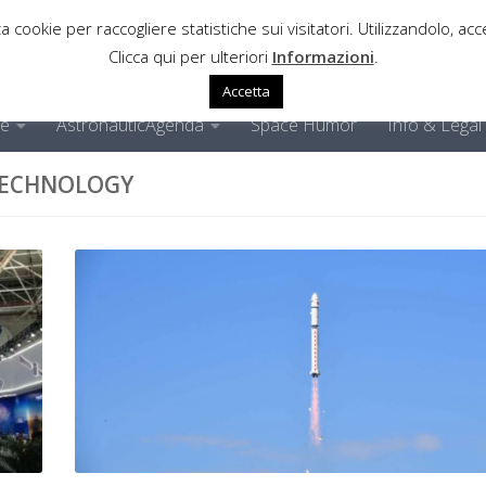
a cookie per raccogliere statistiche sui visitatori. Utilizzandolo, acce
Clicca qui per ulteriori
Informazioni
.
Accetta
ne
AstronauticAgenda
Space Humor
Info & Legal
TECHNOLOGY