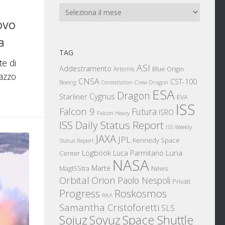
Archivi
ovo
a
TAG
te di
ASI
Addestramento
Artemis
Blue Origin
razzo
CNSA
CST-100
Boeing
Crew Dragon
Constellation
ESA
Dragon
Cygnus
Starliner
EVA
ISS
Falcon 9
Futura
ISRO
Falcon Heavy
ISS Daily Status Report
ISS Weekly
JAXA
JPL
Kennedy Space
Status Report
Logbook
Luna
Luca Parmitano
Center
NASA
Marte
News
MagISStra
Orbital
Orion
Paolo Nespoli
Privati
Progress
Roskosmos
RKA
Samantha Cristoforetti
SLS
Sojuz
Space Shuttle
Soyuz