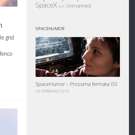
SpaceX
Unmanned
ULA
n
SPACEHUMOR
le grid
ferico
SpaceHumor – Prossima fermata ISS
26 FEBBRAIO 2015