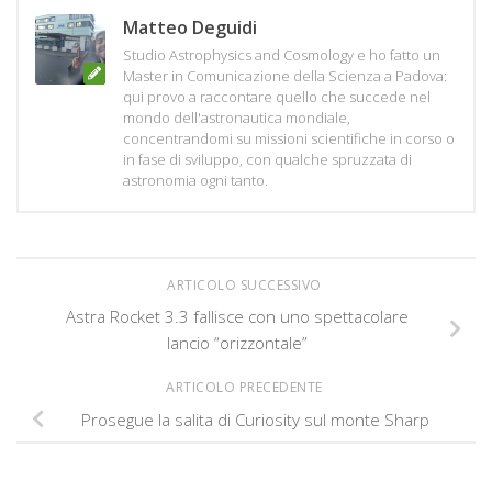
Matteo Deguidi
Studio Astrophysics and Cosmology e ho fatto un
Master in Comunicazione della Scienza a Padova:
qui provo a raccontare quello che succede nel
mondo dell'astronautica mondiale,
concentrandomi su missioni scientifiche in corso o
in fase di sviluppo, con qualche spruzzata di
astronomia ogni tanto.
ARTICOLO SUCCESSIVO
Astra Rocket 3.3 fallisce con uno spettacolare
lancio “orizzontale”
ARTICOLO PRECEDENTE
Prosegue la salita di Curiosity sul monte Sharp