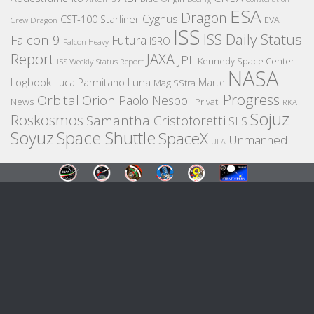
ESA
Dragon
Cygnus
CST-100 Starliner
EVA
Crew Dragon
ISS
ISS Daily Status
Falcon 9
Futura
ISRO
Falcon Heavy
Report
JAXA
JPL
Kennedy Space Center
ISS Weekly Status Report
NASA
Logbook
Luna
Luca Parmitano
Marte
MagISStra
Progress
Orbital
Orion
Paolo Nespoli
News
Privati
RKA
Sojuz
Roskosmos
Samantha Cristoforetti
SLS
Space Shuttle
Soyuz
SpaceX
Unmanned
ULA
SPACEHUMOR