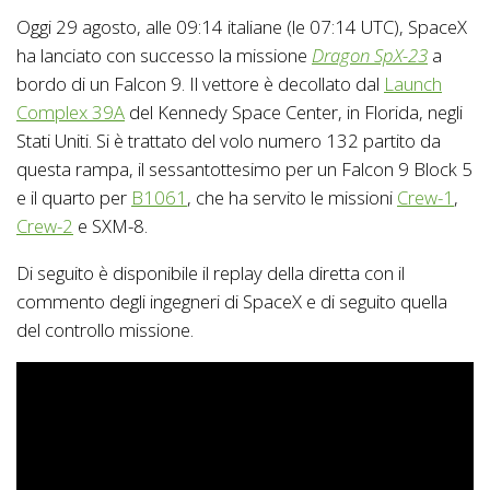
Oggi 29 agosto, alle 09:14 italiane (le 07:14 UTC), SpaceX
ha lanciato con successo la missione
Dragon SpX-23
a
bordo di un Falcon 9. Il vettore è decollato dal
Launch
Complex 39A
del Kennedy Space Center, in Florida, negli
Stati Uniti. Si è trattato del volo numero 132 partito da
questa rampa, il sessantottesimo per un Falcon 9 Block 5
e il quarto per
B1061
, che ha servito le missioni
Crew-1
,
Crew-2
e SXM-8.
Di seguito è disponibile il replay della diretta con il
commento degli ingegneri di SpaceX e di seguito quella
del controllo missione.