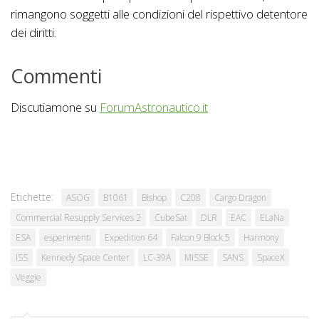
rimangono soggetti alle condizioni del rispettivo detentore
dei diritti.
Commenti
Discutiamone su
ForumAstronautico.it
Etichette:
ASOG
B1061
Bishop
C208
Cargo Dragon
Commercial Resupply Services 2
CubeSat
DLR
EAC
ELaNa
ESA
esperimenti
Expedition 64
Falcon 9 Block 5
Harmony
ISS
Kennedy Space Center
LC-39A
MISSE
SANS
SpaceX
Veggie