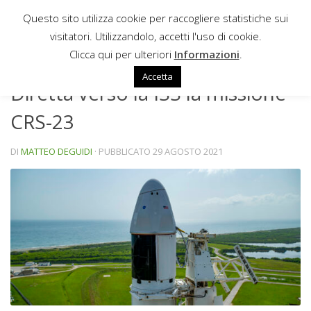
Questo sito utilizza cookie per raccogliere statistiche sui
Sotto il contenuto
visitatori. Utilizzandolo, accetti l'uso di cookie.
NEWS
Clicca qui per ulteriori
Informazioni
.
Accetta
Diretta verso la ISS la missione
CRS-23
DI
MATTEO DEGUIDI
· PUBBLICATO
29 AGOSTO 2021