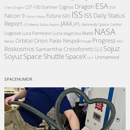
ESA
Dragon
Cygnus
CST-100 Starliner
EVA
Crew Dragon
ISS
ISS Daily Status
Falcon 9
Futura
ISRO
Falcon Heavy
Report
JAXA
JPL
Kennedy Space Center
ISS Weekly Status Report
NASA
Logbook
Luna
Luca Parmitano
Marte
MagISStra
Progress
Orbital
Orion
Paolo Nespoli
News
Privati
RKA
Sojuz
Roskosmos
Samantha Cristoforetti
SLS
Space Shuttle
Soyuz
SpaceX
Unmanned
ULA
SPACEHUMOR