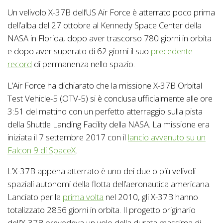
Un velivolo X-37B dell’US Air Force è atterrato poco prima
dell’alba del 27 ottobre al Kennedy Space Center della
NASA in Florida, dopo aver trascorso 780 giorni in orbita
e dopo aver superato di 62 giorni il suo
precedente
record
di permanenza nello spazio.
L’Air Force ha dichiarato che la missione X-37B Orbital
Test Vehicle-5 (OTV-5) si è conclusa ufficialmente alle ore
3:51 del mattino con un perfetto atterraggio sulla pista
della Shuttle Landing Facility della NASA. La missione era
iniziata il 7 settembre 2017 con il
lancio avvenuto su un
Falcon 9 di SpaceX
.
L’X-37B appena atterrato è uno dei due o più velivoli
spaziali autonomi della flotta dell’aeronautica americana.
Lanciato per la
prima volta
nel 2010, gli X-37B hanno
totalizzato 2856 giorni in orbita. Il progetto originario
dell’X-37B prevedeva un volo della durata massima di