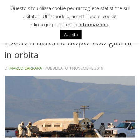
Questo sito utilizza cookie per raccogliere statistiche sui
Sotto il contenuto
visitatori. Utilizzandolo, accetti l'uso di cookie.
NEWS
Clicca qui per ulteriori
Informazioni
.
Accetta
L’X-37B atterra dopo 780 giorni
in orbita
DI
MARCO CARRARA
· PUBBLICATO
1 NOVEMBRE 2019