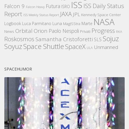
ISS
ISS Daily Status
Falcon 9
Futura
ISRO
Falcon Heavy
Report
JAXA
JPL
Kennedy Space Center
ISS Weekly Status Report
NASA
Logbook
Luna
Luca Parmitano
Marte
MagISStra
Progress
Orbital
Orion
Paolo Nespoli
News
Privati
RKA
Sojuz
Roskosmos
Samantha Cristoforetti
SLS
Space Shuttle
Soyuz
SpaceX
Unmanned
ULA
SPACEHUMOR