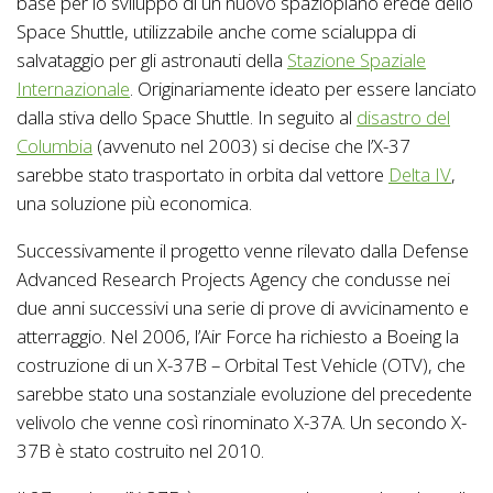
base per lo sviluppo di un nuovo spazioplano erede dello
Space Shuttle, utilizzabile anche come scialuppa di
salvataggio per gli astronauti della
Stazione Spaziale
Internazionale
. Originariamente ideato per essere lanciato
dalla stiva dello Space Shuttle. In seguito al
disastro del
Columbia
(avvenuto nel 2003) si decise che l’X-37
sarebbe stato trasportato in orbita dal vettore
Delta IV
,
una soluzione più economica.
Successivamente il progetto venne rilevato dalla Defense
Advanced Research Projects Agency che condusse nei
due anni successivi una serie di prove di avvicinamento e
atterraggio. Nel 2006, l’Air Force ha richiesto a Boeing la
costruzione di un X-37B – Orbital Test Vehicle (OTV), che
sarebbe stato una sostanziale evoluzione del precedente
velivolo che venne così rinominato X-37A. Un secondo X-
37B è stato costruito nel 2010.