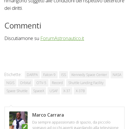
rimangono soggetti alle condizioni del rispettivo detentore
dei diritti.
Commenti
Discutiamone su
ForumAstronautico.it
Etichette:
DARPA
Falcon 9
ISS
Kennedy Space Center
NASA
NGIS
Orbital
OTV-5
Record
Shuttle Landing Facility
Space Shuttle
SpaceX
USAF
X-37
X-37B
Marco Carrara
Da sempre appassionato di spazio, da piccolo
sognavo ad occhi aperti guardando alla televisione