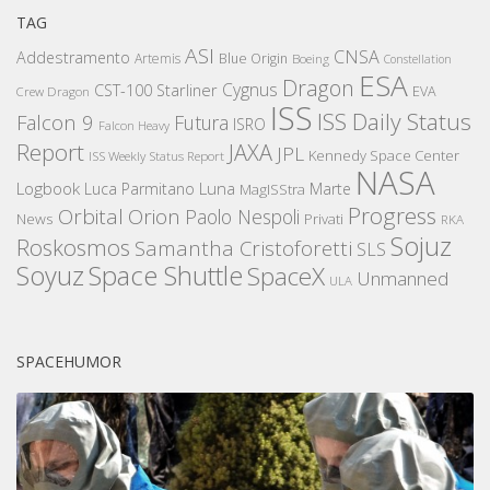
TAG
ASI
CNSA
Addestramento
Artemis
Blue Origin
Boeing
Constellation
ESA
Dragon
Cygnus
CST-100 Starliner
EVA
Crew Dragon
ISS
ISS Daily Status
Falcon 9
Futura
ISRO
Falcon Heavy
Report
JAXA
JPL
Kennedy Space Center
ISS Weekly Status Report
NASA
Logbook
Luna
Luca Parmitano
Marte
MagISStra
Progress
Orbital
Orion
Paolo Nespoli
News
Privati
RKA
Sojuz
Roskosmos
Samantha Cristoforetti
SLS
Space Shuttle
Soyuz
SpaceX
Unmanned
ULA
SPACEHUMOR