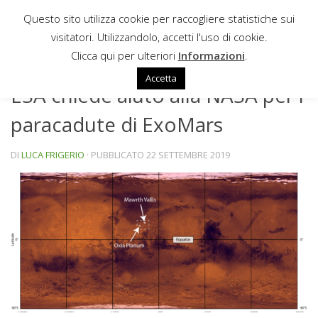
Questo sito utilizza cookie per raccogliere statistiche sui
Sotto il contenuto
visitatori. Utilizzandolo, accetti l'uso di cookie.
NEWS
Clicca qui per ulteriori
Informazioni
.
Accetta
ESA chiede aiuto alla NASA per i
paracadute di ExoMars
DI
LUCA FRIGERIO
· PUBBLICATO
22 SETTEMBRE 2019