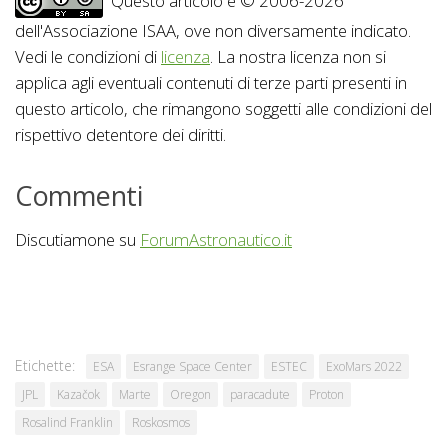
Questo articolo è © 2006-2026
dell'Associazione ISAA, ove non diversamente indicato.
Vedi le condizioni di
licenza
. La nostra licenza non si
applica agli eventuali contenuti di terze parti presenti in
questo articolo, che rimangono soggetti alle condizioni del
rispettivo detentore dei diritti.
Commenti
Discutiamone su
ForumAstronautico.it
Etichette:
ESA
Esrange Space Center
ESTEC
ExoMars 2022
JPL
Kazačok
Marte
Oregon
paracadute
Proton
Rosalind Franklin
Roskosmos