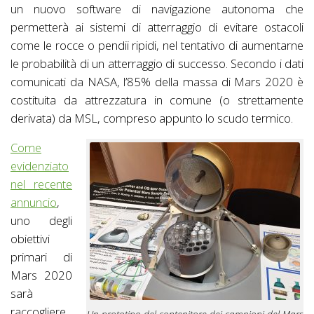
un nuovo software di navigazione autonoma che
permetterà ai sistemi di atterraggio di evitare ostacoli
come le rocce o pendii ripidi, nel tentativo di aumentarne
le probabilità di un atterraggio di successo. Secondo i dati
comunicati da NASA, l’85% della massa di Mars 2020 è
costituita da attrezzatura in comune (o strettamente
derivata) da MSL, compreso appunto lo scudo termico.
Come
evidenziato
nel recente
annuncio
,
uno degli
obiettivi
primari di
Mars 2020
sarà
raccogliere
Un prototipo del contenitore dei campioni del Mars