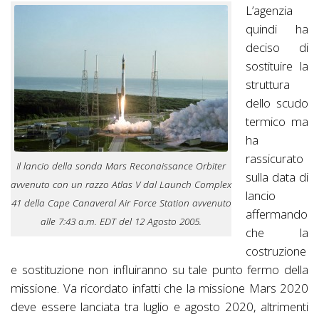
L’agenzia
quindi ha
deciso di
sostituire la
struttura
dello scudo
termico ma
ha
rassicurato
Il lancio della sonda Mars Reconaissance Orbiter
sulla data di
avvenuto con un razzo Atlas V dal Launch Complex
lancio
41 della Cape Canaveral Air Force Station avvenuto
affermando
alle 7:43 a.m. EDT del 12 Agosto 2005.
che la
costruzione
e sostituzione non influiranno su tale punto fermo della
missione. Va ricordato infatti che la missione Mars 2020
deve essere lanciata tra luglio e agosto 2020, altrimenti