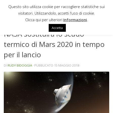
Questo sito utilizza cookie per raccogliere statistiche sui
Sotto il contenuto
visitatori. Utilizzandolo, accetti l'uso di cookie.
NEWS
Clicca qui per ulteriori
Informazioni
.
Accetta
NASA sostituirà lo scudo
termico di Mars 2020 in tempo
per il lancio
DI
RUDY BIDOGGIA
· PUBBLICATO
15 MAGGIO 2018