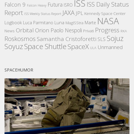
ISS
ISS Daily Status
Falcon 9
Futura
ISRO
Falcon Heavy
Report
JAXA
JPL
Kennedy Space Center
ISS Weekly Status Report
NASA
Logbook
Luna
Luca Parmitano
Marte
MagISStra
Progress
Orbital
Orion
Paolo Nespoli
News
Privati
RKA
Sojuz
Roskosmos
Samantha Cristoforetti
SLS
Space Shuttle
Soyuz
SpaceX
Unmanned
ULA
SPACEHUMOR