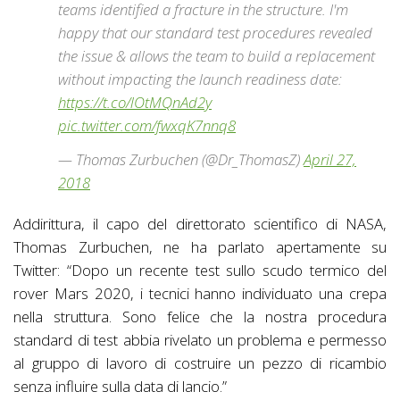
teams identified a fracture in the structure. I'm
happy that our standard test procedures revealed
the issue & allows the team to build a replacement
without impacting the launch readiness date:
https://t.co/lOtMQnAd2y
pic.twitter.com/fwxqK7nnq8
— Thomas Zurbuchen (@Dr_ThomasZ)
April 27,
2018
Addirittura, il capo del direttorato scientifico di NASA,
Thomas Zurbuchen, ne ha parlato apertamente su
Twitter: “Dopo un recente test sullo scudo termico del
rover Mars 2020, i tecnici hanno individuato una crepa
nella struttura. Sono felice che la nostra procedura
standard di test abbia rivelato un problema e permesso
al gruppo di lavoro di costruire un pezzo di ricambio
senza influire sulla data di lancio.”