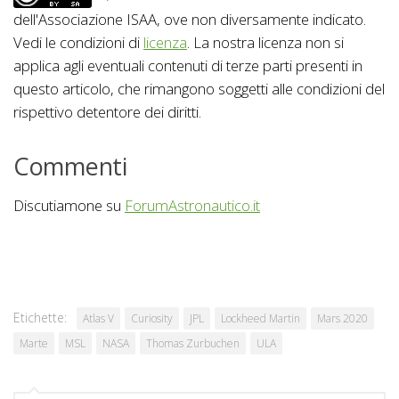
dell'Associazione ISAA, ove non diversamente indicato.
Vedi le condizioni di
licenza
. La nostra licenza non si
applica agli eventuali contenuti di terze parti presenti in
questo articolo, che rimangono soggetti alle condizioni del
rispettivo detentore dei diritti.
Commenti
Discutiamone su
ForumAstronautico.it
Etichette:
Atlas V
Curiosity
JPL
Lockheed Martin
Mars 2020
Marte
MSL
NASA
Thomas Zurbuchen
ULA