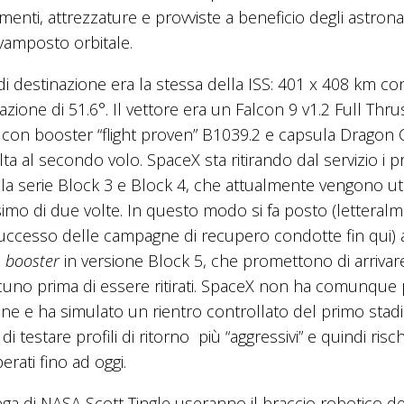
menti, attrezzature e provviste a beneficio degli astrona
avamposto orbitale.
 di destinazione era la stessa della ISS: 401 x 408 km co
nazione di 51.6°. Il vettore era un Falcon 9 v1.2 Full Thru
 con booster “flight proven” B1039.2 e capsula Dragon 
lta al secondo volo. SpaceX sta ritirando dal servizio i p
lla serie Block 3 e Block 4, che attualmente vengono util
mo di due volte. In questo modo si fa posto (letteralm
 successo delle campagne di recupero condotte fin qui) a
i
booster
in versione Block 5, che promettono di arrivar
scuno prima di essere ritirati. SpaceX non ha comunque
one e ha simulato un rientro controllato del primo stad
 di testare profili di ritorno più “aggressivi” e quindi risch
erati fino ad oggi.
ega di NASA Scott Tingle useranno il braccio robotico de