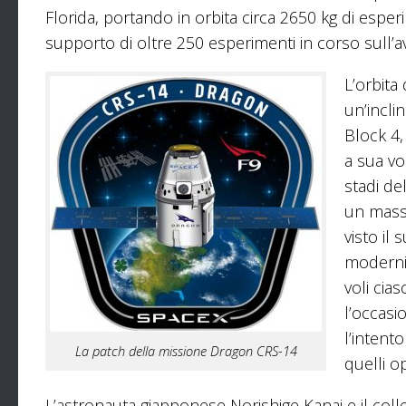
Florida, portando in orbita circa 2650 kg di esperi
supporto di oltre 250 esperimenti in corso sull’
L’orbita
un’incli
Block 4,
a sua vo
stadi de
un massi
visto il
modern
voli cia
l’occasi
l’intento
La patch della missione Dragon CRS-14
quelli op
L’astronauta giapponese Norishige Kanai e il coll