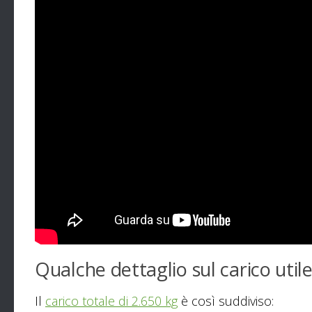
Qualche dettaglio sul carico util
Il
carico totale di 2.650 kg
è così suddiviso: