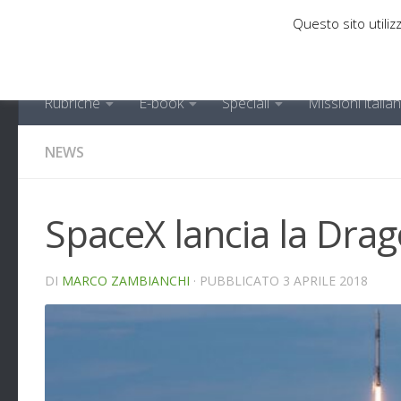
Questo sito utilizz
Sotto il contenuto
Rubriche
E-book
Speciali
Missioni italia
NEWS
SpaceX lancia la Drag
DI
MARCO ZAMBIANCHI
· PUBBLICATO
3 APRILE 2018