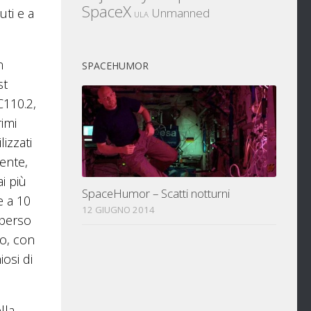
SpaceX
uti e a
Unmanned
ULA
n
SPACEHUMOR
st
C110.2,
rimi
izzati
ente,
i più
SpaceHumor – Scatti notturni
e a 10
12 GIUGNO 2014
 perso
io, con
iosi di
lla