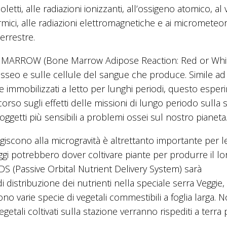
oletti, alle radiazioni ionizzanti, all’ossigeno atomico, al
termici, alle radiazioni elettromagnetiche e ai micrometeori
terrestre.
, MARROW (Bone Marrow Adipose Reaction: Red or Whi
o osseo e sulle cellule del sangue che produce. Simile ad
te immobilizzati a letto per lunghi periodi, questo espe
orso sugli effetti delle missioni di lungo periodo sulla 
ggetti più sensibili a problemi ossei sul nostro pianeta
scono alla microgravità è altrettanto importante per l
ggi potrebbero dover coltivare piante per produrre il lo
 (Passive Orbital Nutrient Delivery System) sarà
istribuzione dei nutrienti nella speciale serra Veggie,
o varie specie di vegetali commestibili a foglia larga. 
getali coltivati sulla stazione verranno rispediti a terra 