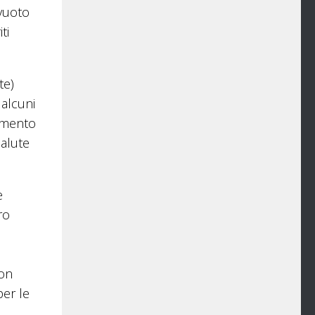
 vuoto
ti
te)
 alcuni
rimento
salute
.
e
ro
Non
per le