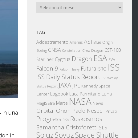
Archivi
TAG
ASI
Addestramento
Artemis
Blue Origin
CNSA
CST-100
Boeing
Crew Dragon
Constellation
ESA
Dragon
Cygnus
Starliner
EVA
ISS
Falcon 9
Futura
ISRO
Falcon Heavy
ISS Daily Status Report
ISS Weekly
JAXA
JPL
Kennedy Space
Status Report
Logbook
Luna
Luca Parmitano
Center
NASA
Marte
News
MagISStra
Orbital
Orion
Paolo Nespoli
Privati
4 in una
Progress
Roskosmos
RKA
Samantha Cristoforetti
SLS
Sojuz
Space Shuttle
Soyuz
ion in