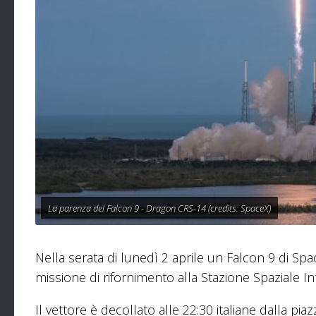
La parenza del Falcon 9 - Dragon CRS-14 (credits: SpaceX)
Nella serata di lunedì 2 aprile un Falcon 9 di S
missione di rifornimento alla Stazione Spaziale In
Il vettore è decollato alle 22:30 italiane dalla pia