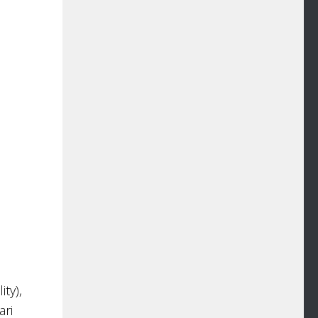
ity),
ari