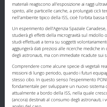
materiali reagiscono all’esposizione ai raggi ultravi
spinto, alle particelle cariche, a prolungati cicli 
nell’ambiente tipico della ISS, cioè l’orbita bassa 
Un esperimento dell’Agenzia Spaziale Canadese
studierà gli effetti della microgravità sul midoll
studi effettuati a terra su soggetti volontariamen
aggiungerà dati preziosi alle ricerche mediche in c
degli astronauti, ma con immediate ricadute sui so
Comprendere come alcune specie di vegetali reagi
missioni di lungo periodo, quando i futuri equipa
stesso cibo. In questo senso l’esperimento PONDS
fondamentale per sviluppare un nuovo sistema di d
attualmente a bordo della ISS, nella quale crescon
(ancora) destinati al consumo degli astronauti, i ve
analisi del caso.