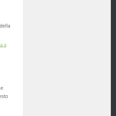
 della
a a
le
uesto