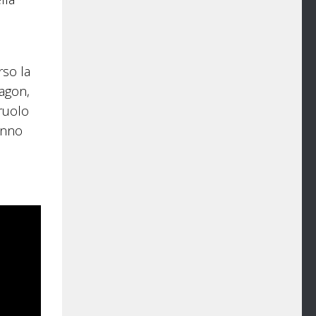
rso la
ragon,
 ruolo
hanno