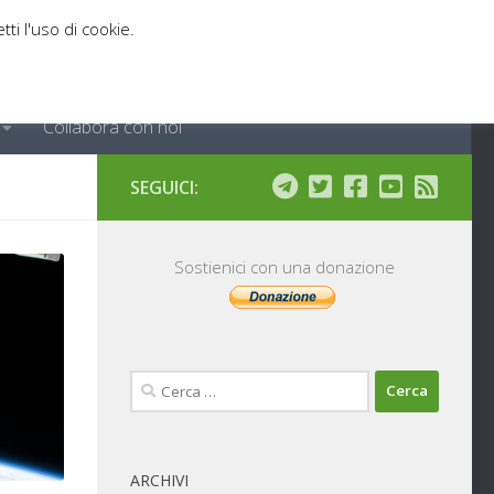
tti l'uso di cookie.
Collabora con noi
SEGUICI:
Sostienici con una donazione
Ricerca
per:
ARCHIVI