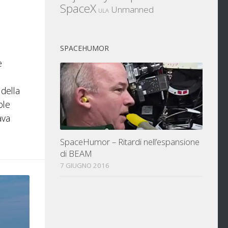
SpaceX
Unmanned
ULA
SPACEHUMOR
e
 della
ole
ava
SpaceHumor – Ritardi nell’espansione
di BEAM
7 GIUGNO 2016