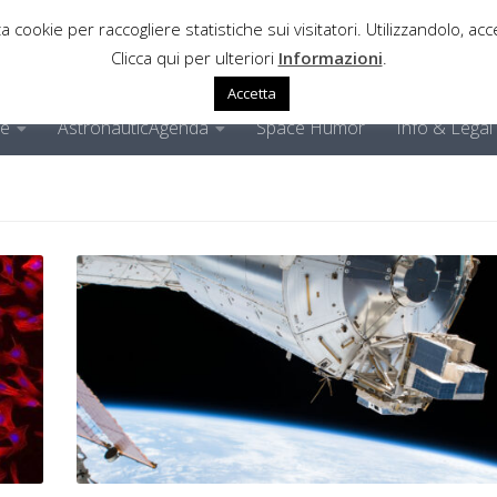
a cookie per raccogliere statistiche sui visitatori. Utilizzandolo, acce
Clicca qui per ulteriori
Informazioni
.
Accetta
ne
AstronauticAgenda
Space Humor
Info & Legal