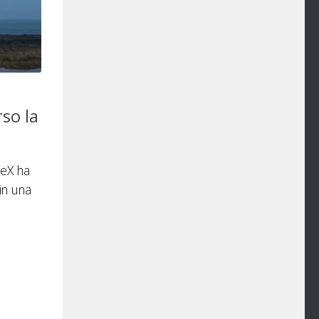
so la
ceX ha
in una