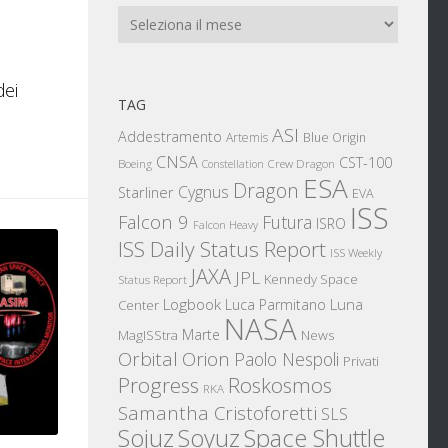
Archivi
dei
TAG
ASI
Addestramento
Artemis
Blue Origin
CNSA
CST-100
Boeing
Crew Dragon
Constellation
ESA
Dragon
Cygnus
Starliner
EVA
ISS
Falcon 9
Futura
ISRO
Falcon Heavy
ISS Daily Status Report
ISS Weekly
JAXA
JPL
Kennedy Space
Status Report
Logbook
Luna
Luca Parmitano
Center
NASA
Marte
News
MagISStra
Orbital
Orion
Paolo Nespoli
Privati
Progress
Roskosmos
RKA
Samantha Cristoforetti
SLS
Sojuz
Space Shuttle
Soyuz