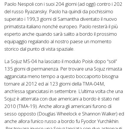
Paolo Nespoli con i suoi 204 giorni (ad oggi) contro i 202
del russo Ryazansky. Paolo ha quindi da pochissimo
superato i 199,3 giorni di Samantha diventato il nuovo
primatista italiano nonché europeo. Paolo resterà il più
esperto anche quando sarà salito a bordo il prossimo
equipaggio regalando al nostro paese un momento
storico dal punto di vista spaziale.
La Sojuz MS-04 ha lasciato il modulo Poisk dopo “soli”
135 giorni di permanenza. Per trovare una Sojuz rimasta
agganciata meno tempo a questo boccaporto bisogna
tornare al 2012 ed ai 123 giorni della TMA-04M,
anch’essa sganciatasi in settembre. L’ultima volta che una
Sojuz è atterrata con due americani a bordo è stato nel
2010 (TMA-19). Anche allora gli americani furono di
sesso opposto (Douglas Wheelock e Shannon Walker) ed
anche allora l’unico russo a bordo fu Fyodor Yurchikhin.
Per trovare invece una Sojuz lanciata con due astronauti