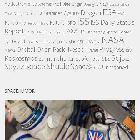
ASI
CNSA
Addestramento
Artemis
Blue Origin
Boeing
Constellation
ESA
Dragon
Cygnus
CST-100 Starliner
EVA
Crew Dragon
ISS
ISS Daily Status
Falcon 9
Futura
ISRO
Falcon Heavy
Report
JAXA
JPL
Kennedy Space Center
ISS Weekly Status Report
NASA
Logbook
Luna
Luca Parmitano
Marte
MagISStra
Progress
Orbital
Orion
Paolo Nespoli
News
Privati
RKA
Sojuz
Roskosmos
Samantha Cristoforetti
SLS
Space Shuttle
Soyuz
SpaceX
Unmanned
ULA
SPACEHUMOR