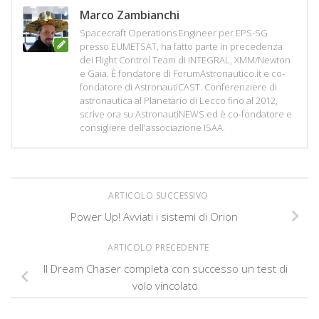
Marco Zambianchi
Spacecraft Operations Engineer per EPS-SG
presso EUMETSAT, ha fatto parte in precedenza
dei Flight Control Team di INTEGRAL, XMM/Newton
e Gaia. È fondatore di ForumAstronautico.it e co-
fondatore di AstronautiCAST. Conferenziere di
astronautica al Planetario di Lecco fino al 2012,
scrive ora su AstronautiNEWS ed è co-fondatore e
consigliere dell'associazione ISAA.
ARTICOLO SUCCESSIVO
Power Up! Avviati i sistemi di Orion
ARTICOLO PRECEDENTE
Il Dream Chaser completa con successo un test di
volo vincolato