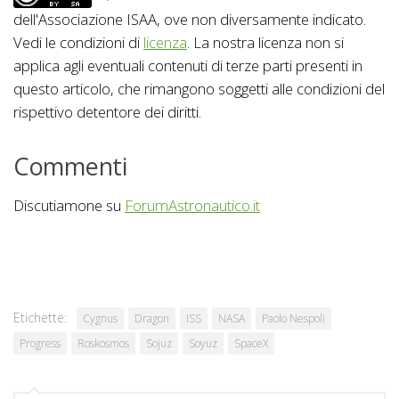
dell'Associazione ISAA, ove non diversamente indicato.
Vedi le condizioni di
licenza
. La nostra licenza non si
applica agli eventuali contenuti di terze parti presenti in
questo articolo, che rimangono soggetti alle condizioni del
rispettivo detentore dei diritti.
Commenti
Discutiamone su
ForumAstronautico.it
Etichette:
Cygnus
Dragon
ISS
NASA
Paolo Nespoli
Progress
Roskosmos
Sojuz
Soyuz
SpaceX