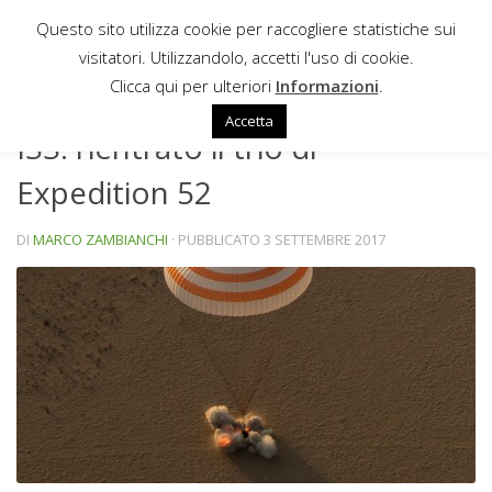
Questo sito utilizza cookie per raccogliere statistiche sui
Sotto il contenuto
visitatori. Utilizzandolo, accetti l'uso di cookie.
NEWS
Clicca qui per ulteriori
Informazioni
.
Accetta
ISS: rientrato il trio di
Expedition 52
DI
MARCO ZAMBIANCHI
· PUBBLICATO
3 SETTEMBRE 2017