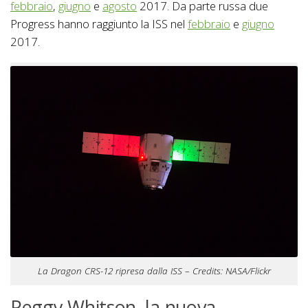
febbraio
,
giugno
e
agosto
2017. Da parte russa due
Progress hanno raggiunto la ISS nel
febbraio
e
giugno
2017.
La Dragon CRS-12 ripresa dalla ISS – Credits: NASA/Flickr
Peggy Whitson, la nuova