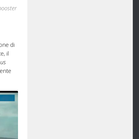
booster
ione di
, il
us
mente