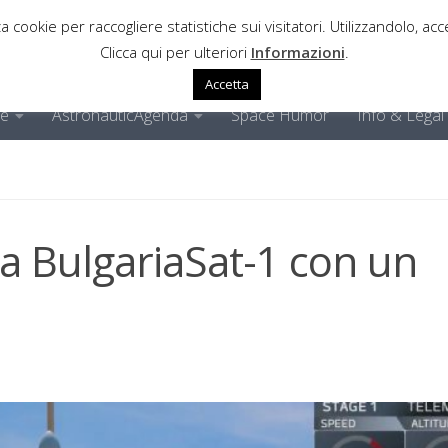
a cookie per raccogliere statistiche sui visitatori. Utilizzandolo, acce
Clicca qui per ulteriori
Informazioni
.
Accetta
ne
AstronauticAgenda
Space Humor
Info & Legal
ta BulgariaSat-1 con un