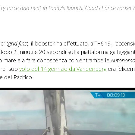
ntry force and heat in today's launch. Good chance rocket 
e” (
grid fins
), il booster ha effettuato, a T+6:19, l’accens
 dopo 2 minuti e 20 secondi sulla piattaforma galleggiante
e in mare e a fare conoscenza con entrambe le
Autonomo
, nel suo
volo del 14 gennaio da Vandenberg
era felice
e del Pacifico.