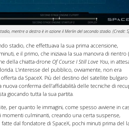
 stadio, mentre a destra è in azione il Merlin del secondo stadio. (Credit: 
ondo stadio, che effettuava la sua prima accensione,
uti, e il primo, che iniziava la sua manovra di rientro
one della chiatta-drone
Of Course I Still Love You
, in attes
Florida. L’interesse del pubblico, ovviamente, non era
fferta da SpaceX. Più del destino del satellite bulgaro
 nuova conferma dell’affidabilità delle tecniche di rec
sta giocando tutta la sua partita.
ite, per quanto le immagini, come spesso avviene in ca
nei momenti culminanti, creando una certa suspense,
 fatte dal fondatore di SpaceX, pochi minuti prima del l