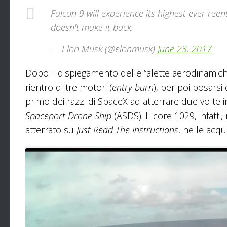
Falcon 9 will experience its highest ever ree
doesn't make it back.
— Elon Musk (@elonmusk)
June 23, 2017
Dopo il dispiegamento delle “alette aerodinamich
rientro di tre motori (
entry burn
), per poi posarsi
primo dei razzi di SpaceX ad atterrare due volt
Spaceport Drone Ship
(ASDS). Il core 1029, infatti
atterrato su
Just Read The Instructions
, nelle acqu