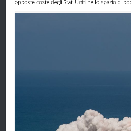
opposte coste degli Stati Uniti nello spazio di po