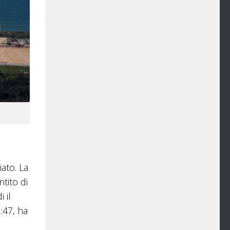
iato. La
tito di
 il
:47, ha