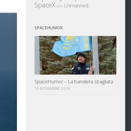
SpaceX
Unmanned
ULA
SPACEHUMOR
SpaceHumor – La bandiera sbagliata
10 NOVEMBRE 2016