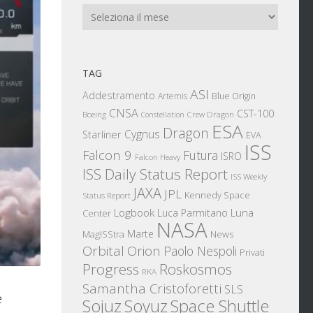
Archivi
TAG
ASI
Addestramento
Artemis
Blue Origin
CNSA
CST-100
Boeing
Crew Dragon
Constellation
ESA
Dragon
Cygnus
Starliner
EVA
ISS
Falcon 9
Futura
ISRO
Falcon Heavy
ISS Daily Status Report
ISS Weekly
JAXA
JPL
Kennedy Space
Status Report
Logbook
Luna
Luca Parmitano
Center
NASA
Marte
News
MagISStra
Orbital
Orion
Paolo Nespoli
Privati
Progress
Roskosmos
RKA
Samantha Cristoforetti
SLS
e
Sojuz
Space Shuttle
Soyuz