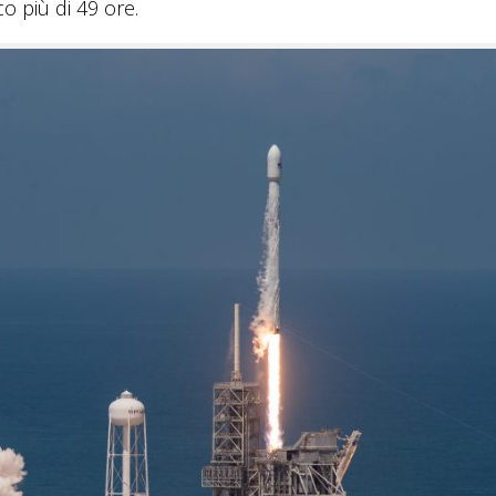
co più di 49 ore.