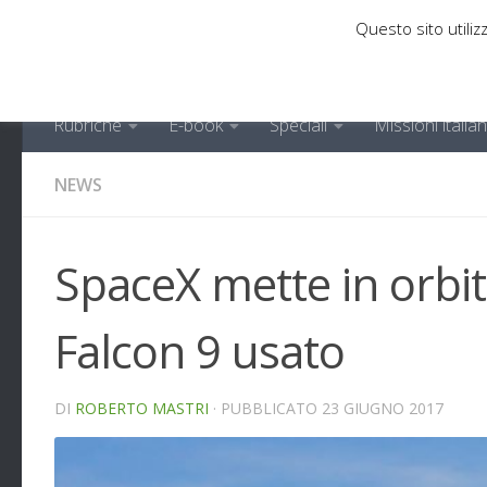
Questo sito utilizz
Sotto il contenuto
Rubriche
E-book
Speciali
Missioni italia
NEWS
SpaceX mette in orbi
Falcon 9 usato
DI
ROBERTO MASTRI
· PUBBLICATO
23 GIUGNO 2017