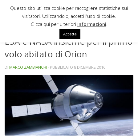
Questo sito utilizza cookie per raccogliere statistiche sui
Sotto il contenuto
visitatori. Utilizzandolo, accetti l'uso di cookie.
NEWS
Clicca qui per ulteriori
Informazioni
.
Accetta
ESA e NASA insieme per il primo
volo abitato di Orion
DI
MARCO ZAMBIANCHI
· PUBBLICATO
8 DICEMBRE 2016