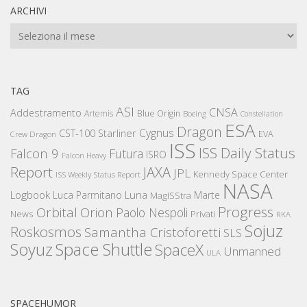
ARCHIVI
Archivi
TAG
ASI
CNSA
Addestramento
Artemis
Blue Origin
Boeing
Constellation
ESA
Dragon
Cygnus
CST-100 Starliner
EVA
Crew Dragon
ISS
ISS Daily Status
Falcon 9
Futura
ISRO
Falcon Heavy
Report
JAXA
JPL
Kennedy Space Center
ISS Weekly Status Report
NASA
Logbook
Luna
Luca Parmitano
Marte
MagISStra
Progress
Orbital
Orion
Paolo Nespoli
News
Privati
RKA
Sojuz
Roskosmos
Samantha Cristoforetti
SLS
Space Shuttle
Soyuz
SpaceX
Unmanned
ULA
SPACEHUMOR