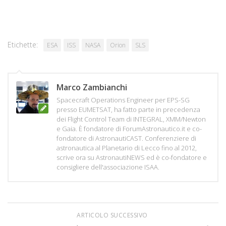
Etichette:
ESA
ISS
NASA
Orion
SLS
Marco Zambianchi
Spacecraft Operations Engineer per EPS-SG
presso EUMETSAT, ha fatto parte in precedenza
dei Flight Control Team di INTEGRAL, XMM/Newton
e Gaia. È fondatore di ForumAstronautico.it e co-
fondatore di AstronautiCAST. Conferenziere di
astronautica al Planetario di Lecco fino al 2012,
scrive ora su AstronautiNEWS ed è co-fondatore e
consigliere dell'associazione ISAA.
ARTICOLO SUCCESSIVO