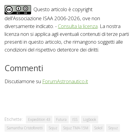
Questo articolo è copyright
dell'Associazione ISAA 2006-2026, ove non
diversamente indicato. -
Consulta la licenza
. La nostra
licenza non si applica agli eventuali contenuti di terze parti
presenti in questo articolo, che rimangono soggetti alle
condizioni del rispettivo detentore dei diritti.
Commenti
Discutiamone su
ForumAstronautico.it
Etichette:
Expedition 43
Futura
ISS
Logbook
Samantha Cristoforetti
Sojuz
Sojuz TMA-15M
Sokol
Soyuz