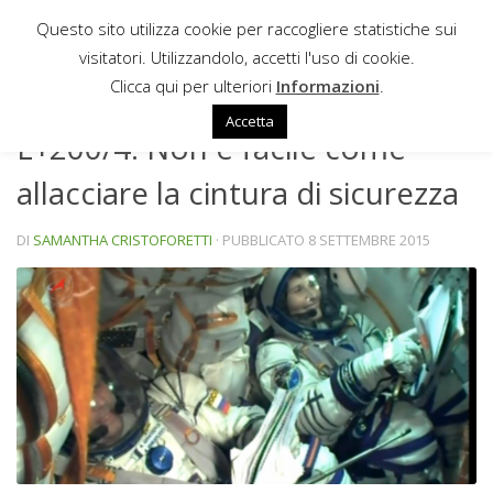
Questo sito utilizza cookie per raccogliere statistiche sui
Sotto il contenuto
visitatori. Utilizzandolo, accetti l'uso di cookie.
NEWS
Clicca qui per ulteriori
Informazioni
.
Accetta
L+200/4: Non è facile come
allacciare la cintura di sicurezza
DI
SAMANTHA CRISTOFORETTI
· PUBBLICATO
8 SETTEMBRE 2015