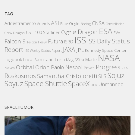
TAG
ASI
CNSA
Addestramento
Artemis
Blue Origin
Boeing
Constellation
ESA
Dragon
Cygnus
CST-100 Starliner
EVA
Crew Dragon
ISS
ISS Daily Status
Falcon 9
Futura
ISRO
Falcon Heavy
Report
JAXA
JPL
Kennedy Space Center
ISS Weekly Status Report
NASA
Logbook
Luna
Luca Parmitano
Marte
MagISStra
Progress
Orbital
Orion
Paolo Nespoli
News
Privati
RKA
Sojuz
Roskosmos
Samantha Cristoforetti
SLS
Space Shuttle
Soyuz
SpaceX
Unmanned
ULA
SPACEHUMOR