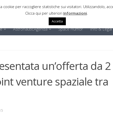
a cookie per raccogliere statistiche sui visitatori. Utilizzandolo, acce
Clicca qui per ulteriori
Informazioni
.
Accetta
ne
AstronauticAgenda
Space Humor
Info & Legal
esentata un’offerta da 2
oint venture spaziale tra
15