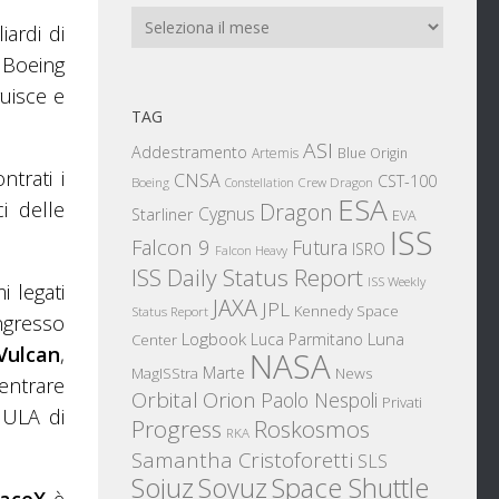
Archivi
ardi di
 Boeing
ruisce e
TAG
ASI
Addestramento
Artemis
Blue Origin
ntrati i
CNSA
CST-100
Boeing
Crew Dragon
Constellation
ESA
i delle
Dragon
Cygnus
Starliner
EVA
ISS
Falcon 9
Futura
ISRO
Falcon Heavy
ISS Daily Status Report
ISS Weekly
i legati
JAXA
JPL
Kennedy Space
Status Report
ngresso
Logbook
Luna
Luca Parmitano
Center
Vulcan
,
NASA
Marte
News
MagISStra
entrare
Orbital
Orion
Paolo Nespoli
Privati
 ULA di
Progress
Roskosmos
RKA
Samantha Cristoforetti
SLS
Sojuz
Space Shuttle
Soyuz
aceX
è