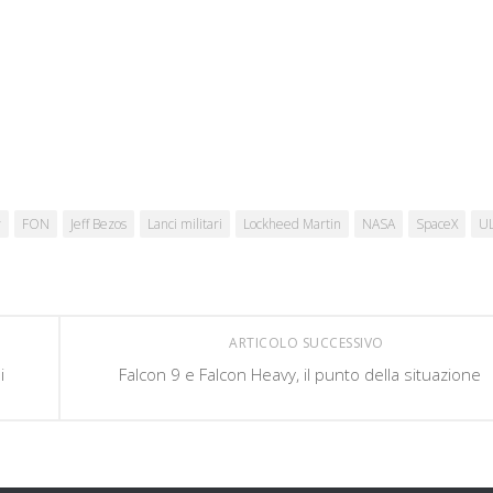
y
FON
Jeff Bezos
Lanci militari
Lockheed Martin
NASA
SpaceX
U
ARTICOLO SUCCESSIVO
i
Falcon 9 e Falcon Heavy, il punto della situazione