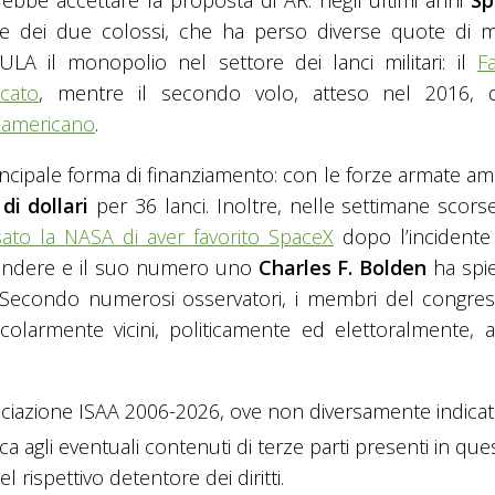
re dei due colossi, che ha perso diverse quote di m
LA il monopolio nel settore dei lanci militari: il
F
cato
, mentre il secondo volo, atteso nel 2016, 
o americano
.
 principale forma di finanziamento: con le forze armate a
di dollari
per 36 lanci. Inoltre, nelle settimane scor
to la NASA di aver favorito SpaceX
dopo l’incidente
ttendere e il suo numero uno
Charles F. Bolden
ha spie
a. Secondo numerosi osservatori, i membri del congre
larmente vicini, politicamente ed elettoralmente, 
ciazione ISAA 2006-2026, ove non diversamente indicato
ica agli eventuali contenuti di terze parti presenti in que
 rispettivo detentore dei diritti.