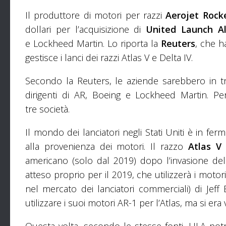
Il produttore di motori per razzi
Aerojet Rock
dollari per l’acquisizione di
United Launch Al
e Lockheed Martin. Lo riporta la
Reuters
, che h
gestisce i lanci dei razzi Atlas V e Delta IV.
Secondo la Reuters, le aziende sarebbero in trat
dirigenti di AR, Boeing e Lockheed Martin. P
tre società.
Il mondo dei lanciatori negli Stati Uniti è in fe
alla provenienza dei motori. Il razzo
Atlas V
d
americano (solo dal 2019) dopo l’invasione de
atteso proprio per il 2019, che utilizzerà i motori
nel mercato dei lanciatori commerciali) di Je
utilizzare i suoi motori AR-1 per l’Atlas, ma si era vi
Questa volta, secondo le stesse fonti, ULA potr