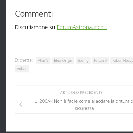
Commenti
Discutiamone su
ForumAstronautico.it
Etichette:
Atlas V
Blue Origin
Boeing
Falcon 9
Falcon Heav
Vulcan
ARTICOLO PRECEDENTE
L+200/4: Non è facile come allacciare la cintura d
sicurezza