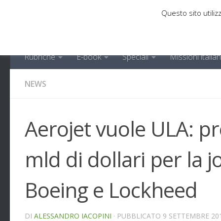
Questo sito utilizz
Sotto il contenuto
Rubriche
E-book
Speciali
Missioni italia
NEWS
Aerojet vuole ULA: pr
mld di dollari per la j
Boeing e Lockheed
DI
ALESSANDRO IACOPINI
· PUBBLICATO
9 SETTEMBRE 20