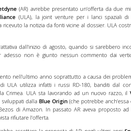
etdyne
(AR) avrebbe presentato un’offerta da due mili
liance
(ULA), la joint venture per i lanci spaziali di
a ricevuto la notizia da fonti vicine al dossier. ULA cost
tativa dall’inizio di agosto, quando si sarebbero inco
er adesso non è giunto nessun commento dai vertic
rmento nell’ultimo anno soprattutto a causa dei problem
i ULA utilizza infatti i russi RD-180, banditi dal co
lla Crimea. ULA sta lavorando ad un nuovo razzo, il
 sviluppati dalla
Blue Origin
(che potrebbe anch’essa 
ff Bezos di Amazon. In passato AR aveva proposto ad
sta rifiutare l’offerta.
ebbe accettare la proposta di AR: negli ultimi anni
Sp