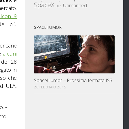
SpaceX
Unmanned
ULA
ercato.
alcon 9
del più
SPACEHUMOR
mericane
se
alcuni
 del 28
gato in
sso che
SpaceHumor – Prossima fermata ISS
ad ULA,
26 FEBBRAIO 2015
. -
sto