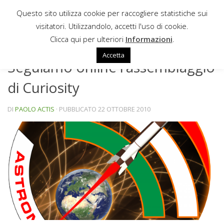
Questo sito utilizza cookie per raccogliere statistiche sui
Sotto il contenuto
visitatori. Utilizzandolo, accetti l'uso di cookie.
NEWS
Clicca qui per ulteriori
Informazioni
.
Accetta
Seguiamo online l’assemblaggio
di Curiosity
DI
PAOLO ACTIS
· PUBBLICATO
22 OTTOBRE 2010