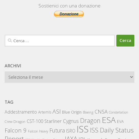
Sostienici con una donazione
Ricerca
per:
ARCHIVI
Archivi
TAG
ASI
CNSA
Addestramento
Artemis
Blue Origin
Boeing
Constellation
ESA
Dragon
Cygnus
CST-100 Starliner
EVA
Crew Dragon
ISS
ISS Daily Status
Falcon 9
Futura
ISRO
Falcon Heavy
Report
JAXA