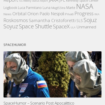
JPL
Kennedy Space Center
ISS Weekly Status Report
NASA
Logbook
Luna
Luca Parmitano
Marte
MagISStra
Progress
Orbital
Orion
Paolo Nespoli
News
Privati
RKA
Sojuz
Roskosmos
Samantha Cristoforetti
SLS
Space Shuttle
Soyuz
SpaceX
Unmanned
ULA
SPACEHUMOR
SpaceHumor – Scenario Post Apocalittico