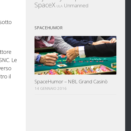
SpaceX
Unmanned
ULA
 sotto
SPACEHUMOR
ttore
 SNC. Le
verso
ro il
SpaceHumor – NBL Grand Casinò
14 GENNAIO 2016