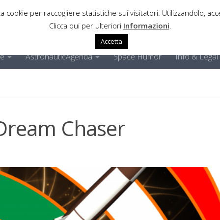
a cookie per raccogliere statistiche sui visitatori. Utilizzandolo, acce
Clicca qui per ulteriori
Informazioni
.
Accetta
ne
AstronauticAgenda
Space Humor
Info & Legal
l Dream Chaser