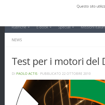
Questo sito utilizz
Sotto il contenuto
Rubriche
E-book
Speciali
Missioni italia
NEWS
Test per i motori de
DI
PAOLO ACTIS
· PUBBLICATO
22 OTTOBRE 2010