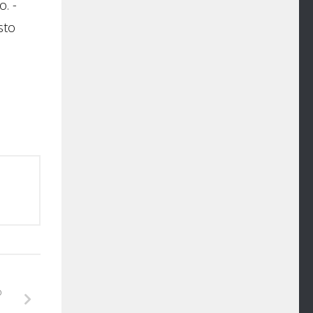
. -
sto
o