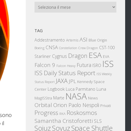
Archivi
TAG
ASI
Addestramento
Artemis
Blue Origin
CNSA
CST-100
Boeing
Crew Dragon
Constellation
ESA
Dragon
Cygnus
Starliner
EVA
ISS
Falcon 9
Futura
ISRO
Falcon Heavy
ISS Daily Status Report
ISS Weekly
JAXA
JPL
Kennedy Space
Status Report
Logbook
Luna
Luca Parmitano
Center
NASA
Marte
News
MagISStra
Orbital
Orion
Paolo Nespoli
Privati
Progress
Roskosmos
 sono
RKA
Samantha Cristoforetti
SLS
il
Sojuz
Space Shuttle
Soyuz