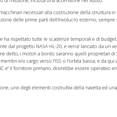
lo di missione, inclusa una accensione nel vuoto.
macchinari necessari alla costruzione della struttura in
duzione delle prime parti dell'involucro esterno, sempre
le ha rispettato tutte le scadenze temporali e di budget.
te dal progetto NASA HL-20, e verra' lanciato da un ve
e detto, i motori a bordo saranno quelli proprietari di
 membri e/o cargo verso l'ISS o l'orbita bassa, e da qui 
SNC e' il fornitore primario, dovrebbe essere operativo ent
one, uno degli elementi costruttivi della navetta ed una