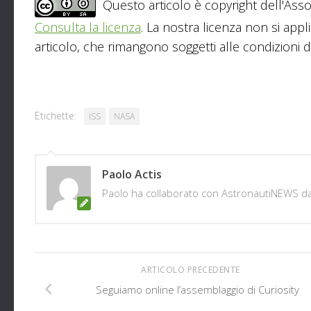
Questo articolo è copyright dell'Asso
Consulta la licenza
. La nostra licenza non si appl
articolo, che rimangono soggetti alle condizioni del
Etichette:
ISS
NASA
Paolo Actis
Paolo ha collaborato con AstronautiNEWS d
ARTICOLO PRECEDENTE
Seguiamo online l’assemblaggio di Curiosity