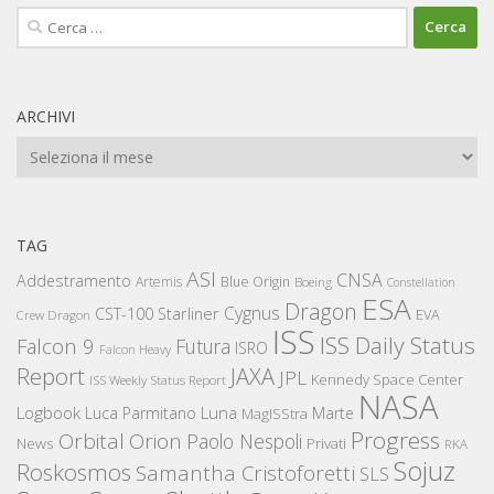
Ricerca
per:
ARCHIVI
Archivi
TAG
ASI
CNSA
Addestramento
Artemis
Blue Origin
Boeing
Constellation
ESA
Dragon
Cygnus
CST-100 Starliner
EVA
Crew Dragon
ISS
ISS Daily Status
Falcon 9
Futura
ISRO
Falcon Heavy
Report
JAXA
JPL
Kennedy Space Center
ISS Weekly Status Report
NASA
Logbook
Luna
Luca Parmitano
Marte
MagISStra
Progress
Orbital
Orion
Paolo Nespoli
News
Privati
RKA
Sojuz
Roskosmos
Samantha Cristoforetti
SLS