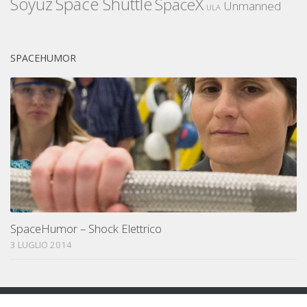
Space Shuttle
Soyuz
SpaceX
Unmanned
ULA
SPACEHUMOR
SpaceHumor – Shock Elettrico
3 LUGLIO 2014