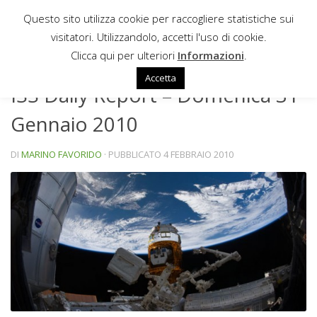
Questo sito utilizza cookie per raccogliere statistiche sui
Sotto il contenuto
visitatori. Utilizzandolo, accetti l'uso di cookie.
NEWS
Clicca qui per ulteriori
Informazioni
.
Accetta
ISS Daily Report – Domenica 31
Gennaio 2010
DI
MARINO FAVORIDO
· PUBBLICATO
4 FEBBRAIO 2010