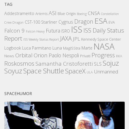
TAG
ASI
CNSA
Addestramento
Artemis
Blue Origin
Boeing
Constellation
ESA
Dragon
Cygnus
CST-100 Starliner
EVA
Crew Dragon
ISS
ISS Daily Status
Falcon 9
Futura
ISRO
Falcon Heavy
Report
JAXA
JPL
Kennedy Space Center
ISS Weekly Status Report
NASA
Logbook
Luna
Luca Parmitano
Marte
MagISStra
Progress
Orbital
Orion
Paolo Nespoli
News
Privati
RKA
Sojuz
Roskosmos
Samantha Cristoforetti
SLS
Space Shuttle
Soyuz
SpaceX
Unmanned
ULA
SPACEHUMOR