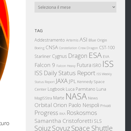
Archivi
TAG
ASI
Addestramento
Artemis
Blue Origin
CNSA
CST-100
Boeing
Crew Dragon
Constellation
ESA
Dragon
Cygnus
Starliner
EVA
ISS
Falcon 9
Futura
ISRO
Falcon Heavy
ISS Daily Status Report
ISS Weekly
JAXA
JPL
Kennedy Space
Status Report
Logbook
Luna
Luca Parmitano
Center
NASA
Marte
News
MagISStra
Orbital
Orion
Paolo Nespoli
Privati
Progress
Roskosmos
RKA
Samantha Cristoforetti
SLS
turo
Sojuz
Space Shuttle
Soyuz