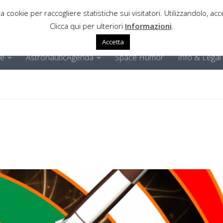
a cookie per raccogliere statistiche sui visitatori. Utilizzandolo, acce
Clicca qui per ulteriori
Informazioni
.
Accetta
ne
AstronauticAgenda
Space Humor
Info & Legal