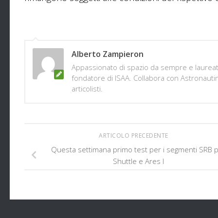
Alberto Zampieron
Appassionato di spazio da sempre e laureato 
fondatore di ISAA. Collabora con Astronautine
articolisti.
ARTICOLO PRECEDENTE
Questa settimana primo test per i segmenti SRB 
Shuttle e Ares I