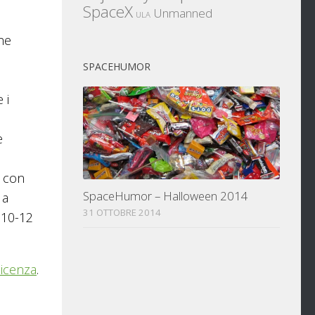
SpaceX
Unmanned
ULA
che
SPACEHUMOR
 i
e
o con
SpaceHumor – Halloween 2014
 a
31 OTTOBRE 2014
 10-12
licenza
.