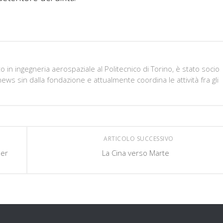
in ingegneria aerospaziale al Politecnico di Torino, è stato socio
ws sin dalla fondazione e attualmente coordina le attività fra gli
ARTICOLO SUCCESSIVO
per
La Cina verso Marte