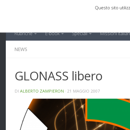
Questo sito utilizz
Sotto il contenuto
Rubriche
E-book
Speciali
Missioni italia
NEWS
GLONASS libero
DI
ALBERTO ZAMPIERON
·
21 MAGGIO 2007