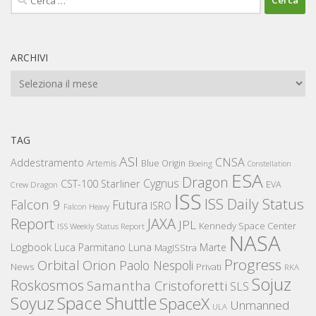
per:
ARCHIVI
Archivi
TAG
ASI
CNSA
Addestramento
Artemis
Blue Origin
Boeing
Constellation
ESA
Dragon
Cygnus
CST-100 Starliner
EVA
Crew Dragon
ISS
ISS Daily Status
Falcon 9
Futura
ISRO
Falcon Heavy
Report
JAXA
JPL
Kennedy Space Center
ISS Weekly Status Report
NASA
Logbook
Luna
Luca Parmitano
Marte
MagISStra
Progress
Orbital
Orion
Paolo Nespoli
News
Privati
RKA
Sojuz
Roskosmos
Samantha Cristoforetti
SLS
Space Shuttle
Soyuz
SpaceX
Unmanned
ULA