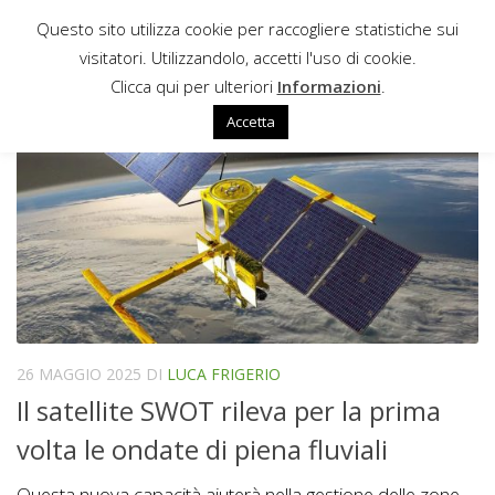
Questo sito utilizza cookie per raccogliere statistiche sui
Sotto il contenuto
visitatori. Utilizzandolo, accetti l'uso di cookie.
UKSA
Clicca qui per ulteriori
Informazioni
.
Accetta
26 MAGGIO 2025
DI
LUCA FRIGERIO
Il satellite SWOT rileva per la prima
volta le ondate di piena fluviali
Questa nuova capacità aiuterà nella gestione delle zone