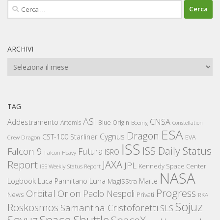
Ricerca
per:
ARCHIVI
Archivi
TAG
ASI
CNSA
Addestramento
Artemis
Blue Origin
Boeing
Constellation
ESA
Dragon
Cygnus
CST-100 Starliner
EVA
Crew Dragon
ISS
ISS Daily Status
Falcon 9
Futura
ISRO
Falcon Heavy
Report
JAXA
JPL
Kennedy Space Center
ISS Weekly Status Report
NASA
Logbook
Luna
Luca Parmitano
Marte
MagISStra
Progress
Orbital
Orion
Paolo Nespoli
News
Privati
RKA
Sojuz
Roskosmos
Samantha Cristoforetti
SLS
Space Shuttle
Soyuz