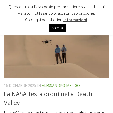
Questo sito utilizza cookie per raccogliere statistiche sui
Sotto il contenuto
visitatori. Utilizzandolo, accetti l'uso di cookie.
TEST
Clicca qui per ulteriori
Informazioni
.
Accetta
16 DICEMBRE 2025
DI
ALESSANDRO MERIGO
La NASA testa droni nella Death
Valley
La NASA testa nuovi droni e robot per esplorare Marte,