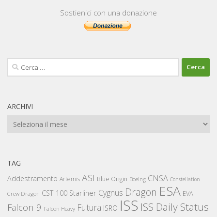
Sostienici con una donazione
Ricerca
per:
ARCHIVI
Archivi
TAG
ASI
CNSA
Addestramento
Artemis
Blue Origin
Boeing
Constellation
ESA
Dragon
Cygnus
CST-100 Starliner
EVA
Crew Dragon
ISS
ISS Daily Status
Falcon 9
Futura
ISRO
Falcon Heavy