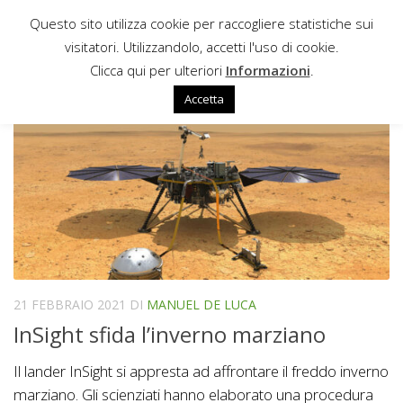
Questo sito utilizza cookie per raccogliere statistiche sui
Sotto il contenuto
visitatori. Utilizzandolo, accetti l'uso di cookie.
OPPORTUNITY
Clicca qui per ulteriori
Informazioni
.
Accetta
21 FEBBRAIO 2021
DI
MANUEL DE LUCA
InSight sfida l’inverno marziano
Il lander InSight si appresta ad affrontare il freddo inverno
marziano. Gli scienziati hanno elaborato una procedura