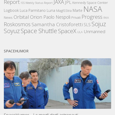
Report
JAXA
JPL
Kennedy Space Center
ISS Weekly Status Report
NASA
Logbook
Luna
Luca Parmitano
Marte
MagISStra
Progress
Orbital
Orion
Paolo Nespoli
News
Privati
RKA
Sojuz
Roskosmos
Samantha Cristoforetti
SLS
Space Shuttle
Soyuz
SpaceX
Unmanned
ULA
SPACEHUMOR
SpaceHumor – Le mogli degli astronauti