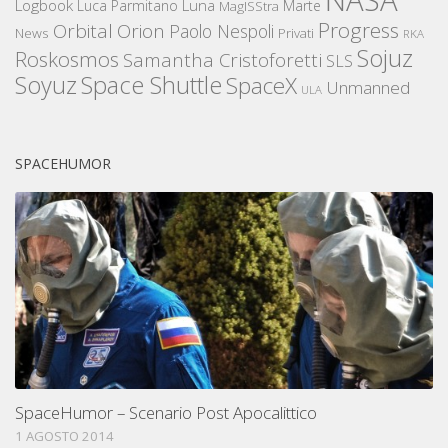
Logbook
Luna
Luca Parmitano
Marte
MagISStra
Progress
Orbital
Orion
Paolo Nespoli
News
Privati
RKA
Sojuz
Roskosmos
Samantha Cristoforetti
SLS
Space Shuttle
Soyuz
SpaceX
Unmanned
ULA
SPACEHUMOR
SpaceHumor – Scenario Post Apocalittico
1 AGOSTO 2014