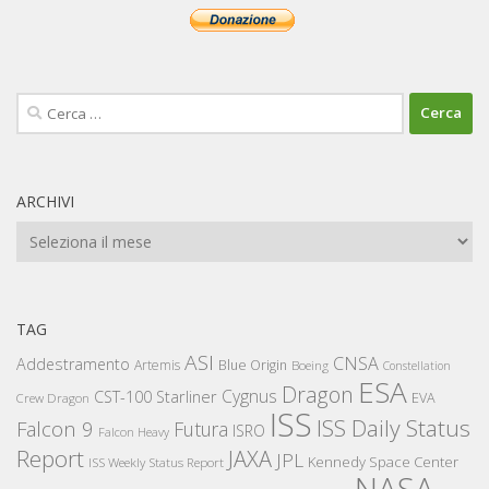
Ricerca
per:
ARCHIVI
Archivi
TAG
ASI
CNSA
Addestramento
Artemis
Blue Origin
Boeing
Constellation
ESA
Dragon
Cygnus
CST-100 Starliner
EVA
Crew Dragon
ISS
ISS Daily Status
Falcon 9
Futura
ISRO
Falcon Heavy
Report
JAXA
JPL
Kennedy Space Center
ISS Weekly Status Report
NASA