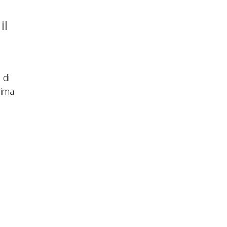
il
 di
rima