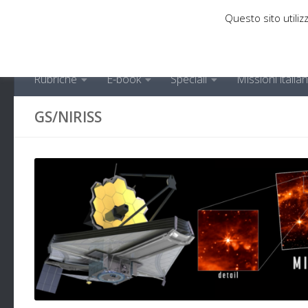
Questo sito utilizz
Sotto il contenuto
Rubriche
E-book
Speciali
Missioni italia
GS/NIRISS