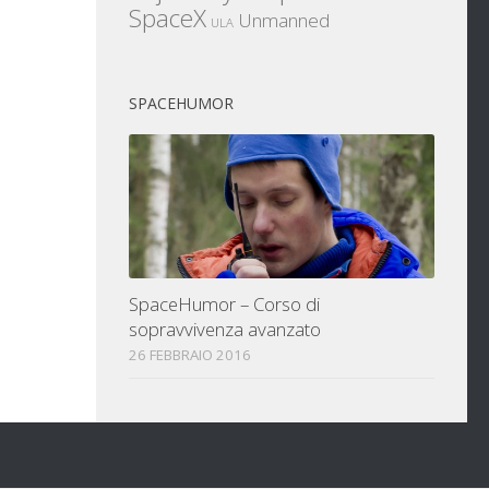
SpaceX
Unmanned
ULA
SPACEHUMOR
SpaceHumor – Corso di
sopravvivenza avanzato
26 FEBBRAIO 2016