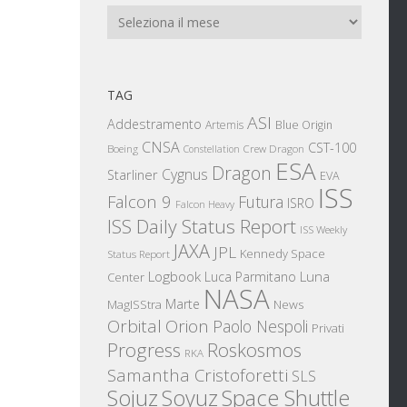
Archivi
TAG
ASI
Addestramento
Artemis
Blue Origin
CNSA
CST-100
Boeing
Crew Dragon
Constellation
ESA
Dragon
Cygnus
Starliner
EVA
ISS
Falcon 9
Futura
ISRO
Falcon Heavy
ISS Daily Status Report
ISS Weekly
JAXA
JPL
Kennedy Space
Status Report
Logbook
Luna
Luca Parmitano
Center
NASA
Marte
News
MagISStra
Orbital
Orion
Paolo Nespoli
Privati
Progress
Roskosmos
RKA
Samantha Cristoforetti
SLS
Sojuz
Space Shuttle
Soyuz