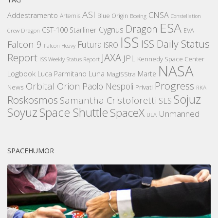
ASI
CNSA
Addestramento
Artemis
Blue Origin
Boeing
Constellation
ESA
Dragon
Cygnus
CST-100 Starliner
EVA
Crew Dragon
ISS
ISS Daily Status
Falcon 9
Futura
ISRO
Falcon Heavy
Report
JAXA
JPL
Kennedy Space Center
ISS Weekly Status Report
NASA
Logbook
Luna
Luca Parmitano
Marte
MagISStra
Progress
Orbital
Orion
Paolo Nespoli
News
Privati
RKA
Sojuz
Roskosmos
Samantha Cristoforetti
SLS
Space Shuttle
Soyuz
SpaceX
Unmanned
ULA
SPACEHUMOR