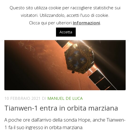
Questo sito utilizza cookie per raccogliere statistiche sui
Sotto il contenuto
visitatori. Utilizzandolo, accetti l'uso di cookie.
FGG
Clicca qui per ulteriori
Informazioni
.
Accetta
10 FEBBRAIO 2021
DI
MANUEL DE LUCA
Tianwen-1 entra in orbita marziana
A poche ore dall’arrivo della sonda Hope, anche Tianwen-
1 fa il suo ingresso in orbita marziana.