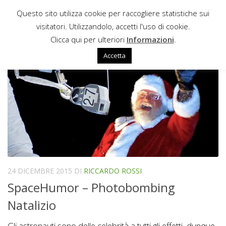
Questo sito utilizza cookie per raccogliere statistiche sui
Sotto il contenuto
visitatori. Utilizzandolo, accetti l'uso di cookie.
EXPEDITION 46
Clicca qui per ulteriori
Informazioni
.
Accetta
24 DICEMBRE 2015
DI
RICCARDO ROSSI
SpaceHumor – Photobombing
Natalizio
Gli astronauti sono delle celebrità a tutti gli effetti, dunque