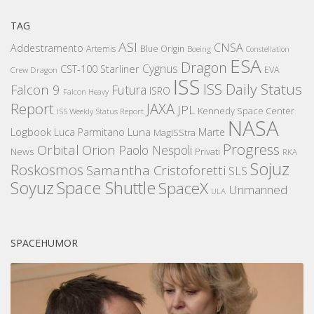
TAG
ASI
CNSA
Addestramento
Artemis
Blue Origin
Boeing
Constellation
ESA
Dragon
Cygnus
CST-100 Starliner
EVA
Crew Dragon
ISS
ISS Daily Status
Falcon 9
Futura
ISRO
Falcon Heavy
Report
JAXA
JPL
Kennedy Space Center
ISS Weekly Status Report
NASA
Logbook
Luna
Luca Parmitano
Marte
MagISStra
Progress
Orbital
Orion
Paolo Nespoli
News
Privati
RKA
Sojuz
Roskosmos
Samantha Cristoforetti
SLS
Space Shuttle
Soyuz
SpaceX
Unmanned
ULA
SPACEHUMOR